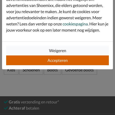
Let op! Door de dikke laag wol zit de boot in het begin
advertenties van Shoemixx, die elders getoond worden,
strak. Tijdens het gebruik wordt de wol platter en loopt
voor jou relevanter te maken. Je kunt de cookies voor
het leer uit wat de pasvorm wijder maakt.
advertentiedoeleinden indien gewenst weigeren. Meer
weten? Lees dan verder op onze
cookiespagina
. Hier kun je
jouw voorkeur ook op een later moment nog wijzigen.
Specificaties
Over Warmbat Australia
Weigeren
Bekijk meer
Accepteren
Kids
Schoenen
Boots
Gevoerde boots
Gratis
verzending en retour*
Achteraf
betalen