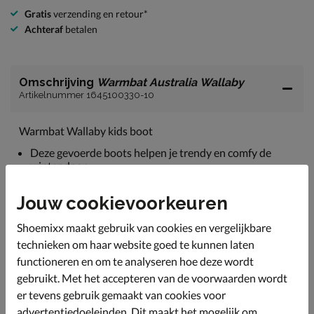
Gratis
verzending en retour*
Achteraf
betalen
Omschrijving
Warmbat Australia Wallaby
Artikelnummer 1645100330-10
Warmbat Wallaby kids boot
Deze gevoerde boots helpen je trendy en comfy de
winter door.
Uitgevoerd in suède wat uiterst zacht is en zich
Jouw cookievoorkeuren
makkelijk naar de voet vormt.
Gevoerd met Merino wol, deze wolsoort is zeer zacht
Shoemixx maakt gebruik van cookies en vergelijkbare
en isoleert de lichaamswarmte. ideaal voor de koude
technieken om haar website goed te kunnen laten
maanden.
functioneren en om te analyseren hoe deze wordt
Het voetbed is bekleed met hetzelfde Merino wol voor
gebruikt. Met het accepteren van de voorwaarden wordt
nog meer warmte.
er tevens gebruik gemaakt van cookies voor
Afgewerkt met een stevige rubberen loopzool.
advertentiedoeleinden. Dit maakt het mogelijk om