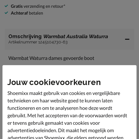
Gratis
verzending en retour*
Achteraf
betalen
Omschrijving
Warmbat Australia Waturra
Artikelnummer 1245104730-63
Warmbat Waturra dames gevoerde boot
Met deze super leuke gevoerde boots ben je helemaal
on-trend en zijn je voeten beschermd tegen de kou.
Jouw cookievoorkeuren
Uitgevoerd in duurzaam suède met contrasterende
stiksels. De veters geven een unieke twist.
Shoemixx maakt gebruik van cookies en vergelijkbare
Gevoerd met schapenvacht van Merino-schapene. Het
technieken om haar website goed te kunnen laten
wol van Merino-schapen staat bekend om hun
functioneren en om te analyseren hoe deze wordt
stevigheid, zachtheid en vochtabsorberende kwaliteit.
gebruikt. Met het accepteren van de voorwaarden wordt
Ook het voetbed is bekleed met dit wol wat bovendien
er tevens gebruik gemaakt van cookies voor
de voeten perfect warmt houdt dankzij de
advertentiedoeleinden. Dit maakt het mogelijk om
warmteregulerende eigenschap van wol.
advertenties van Shoemixx, die elders getoond worden,