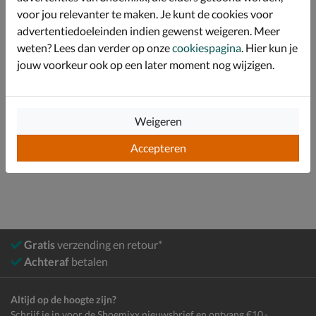
Afgewerkt met een stevige EVA-loopzool.
voor jou relevanter te maken. Je kunt de cookies voor
advertentiedoeleinden indien gewenst weigeren. Meer
weten? Lees dan verder op onze
cookiespagina
. Hier kun je
Specificaties
jouw voorkeur ook op een later moment nog wijzigen.
Over Warmbat Australia
Bekijk meer
Weigeren
Accepteren
Dames
Schoenen
Boots
Gevoerde boots
Gratis
verzending en retour*
Achteraf
betalen
Altijd op de hoogte zijn?
Schrijf je in voor de Shoemixx nieuwsbrief en ontvang €10,-