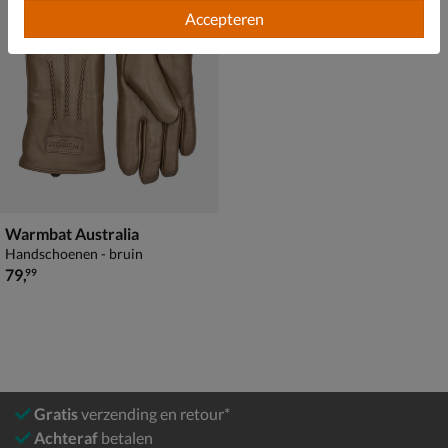
Accepteren
Warmbat Australia
Handschoenen - bruin
€ 79,99
79
,
99
Gratis
verzending en retour*
Achteraf
betalen