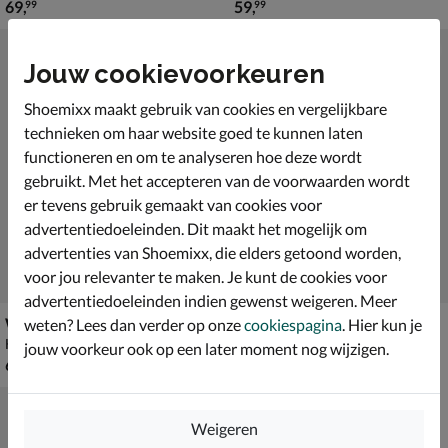
€ 69,99
€ 59,99
69
,
59
,
99
99
Jouw cookievoorkeuren
Shoemixx maakt gebruik van cookies en vergelijkbare
technieken om haar website goed te kunnen laten
functioneren en om te analyseren hoe deze wordt
gebruikt. Met het accepteren van de voorwaarden wordt
er tevens gebruik gemaakt van cookies voor
advertentiedoeleinden. Dit maakt het mogelijk om
advertenties van Shoemixx, die elders getoond worden,
voor jou relevanter te maken. Je kunt de cookies voor
advertentiedoeleinden indien gewenst weigeren. Meer
Warmbat Australia
Warmbat Australia
weten? Lees dan verder op onze
cookiespagina
. Hier kun je
Handschoenen - zwart
Handschoenen - zwart
jouw voorkeur ook op een later moment nog wijzigen.
€ 69,99
€ 79,99
69
,
79
,
99
99
Weigeren