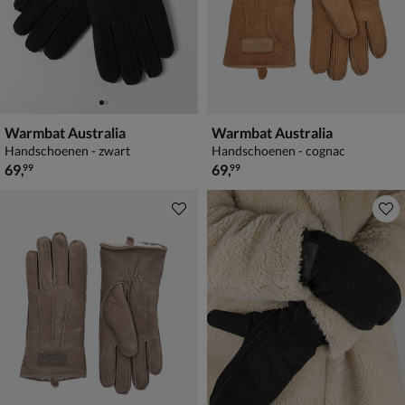
Warmbat Australia
Warmbat Australia
Handschoenen - zwart
Handschoenen - cognac
€ 69,99
€ 69,99
69
,
69
,
99
99