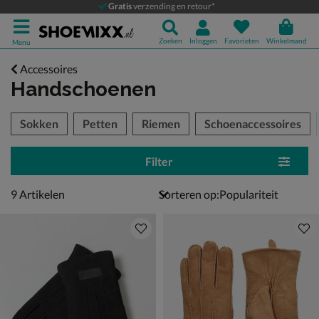
Gratis
verzending en retour*
Zoeken
Inloggen
Favorieten
Winkelmand
Menu
Accessoires
Handschoenen
tegorieën over
Sokken
Petten
Riemen
Schoenaccessoires
Filter
9 artikelen
9
Artikelen
Sorteren op: