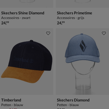
Skechers Shine Diamond
Skechers Primetime
Accessoires - zwart
Accessoires - grijs
€ 24,99
€ 24,99
24
,
24
,
99
99
Timberland
Skechers Diamond
Petten - blauw
Petten - blauw