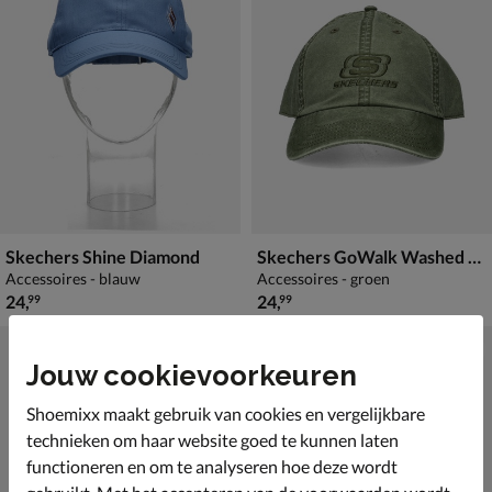
Skechers Shine Diamond
Skechers GoWalk Washed Triples
Accessoires - blauw
Accessoires - groen
€ 24,99
€ 24,99
24
,
24
,
99
99
Jouw cookievoorkeuren
Shoemixx maakt gebruik van cookies en vergelijkbare
technieken om haar website goed te kunnen laten
functioneren en om te analyseren hoe deze wordt