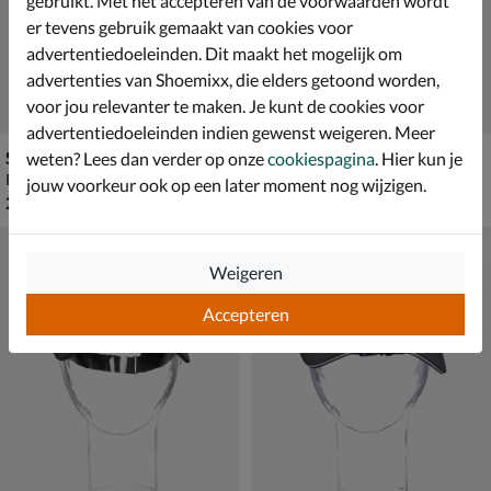
gebruikt. Met het accepteren van de voorwaarden wordt
er tevens gebruik gemaakt van cookies voor
advertentiedoeleinden. Dit maakt het mogelijk om
advertenties van Shoemixx, die elders getoond worden,
voor jou relevanter te maken. Je kunt de cookies voor
advertentiedoeleinden indien gewenst weigeren. Meer
Skechers Diamond
Skechers Elevate Baseball
weten? Lees dan verder op onze
cookiespagina
. Hier kun je
Petten - zwart
Petten - grijs
jouw voorkeur ook op een later moment nog wijzigen.
€ 29,99
€ 24,99
29
,
24
,
99
99
Weigeren
Accepteren