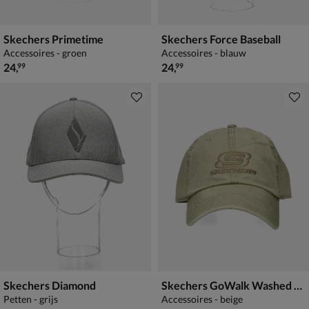
Skechers Primetime
Skechers Force Baseball
Accessoires - groen
Accessoires - blauw
€ 24,99
€ 24,99
24
,
24
,
99
99
Skechers Diamond
Skechers GoWalk Washed Triples
Petten - grijs
Accessoires - beige