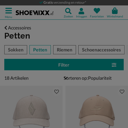
Gratis
verzending en retour*
Zoeken
Inloggen
Favorieten
Winkelmand
Menu
Accessoires
Petten
tegorieën over
Sokken
Petten
Riemen
Schoenaccessoires
Filter
18 artikelen
18
Artikelen
Sorteren op: