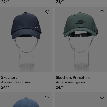
€ 29,99
€ 24,99
29
,
24
,
99
99
Skechers
Skechers Primetime
Accessoires - blauw
Accessoires - groen
€ 24,99
€ 24,99
24
,
24
,
99
99