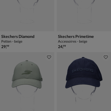
Skechers Diamond
Skechers Primetime
Petten - beige
Accessoires - beige
€ 29,99
€ 24,99
29
,
24
,
99
99