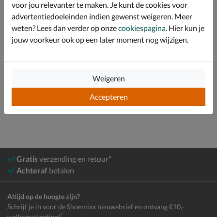
voor jou relevanter te maken. Je kunt de cookies voor
advertentiedoeleinden indien gewenst weigeren. Meer
Specificaties
weten? Lees dan verder op onze
cookiespagina
. Hier kun je
jouw voorkeur ook op een later moment nog wijzigen.
Over Cruyff
Bekijk meer
Weigeren
Accepteren
Heren
Schoenen
Sneakers
Lage sneakers
Gratis
verzending en retour*
Achteraf
betalen
Altijd op de hoogte zijn?
Schrijf je in voor de Shoemixx nieuwsbrief en ontvang €10,-
*
welkomstkorting!