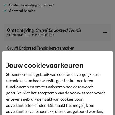
Gratis
verzending en retour*
Achteraf
betalen
Omschrijving
Cruyff Endorsed Tennis
Artikelnummer 1111129210-20
Cruyff Endorsed Tennis heren sneaker
Deze sportieve sneakers kan makkelijk gestijld worden
bij je casual looks.
Jouw cookievoorkeuren
Uitgevoerd in leer en voorzien van perforatei op de
neus voor een betere warmteafvoer.
Shoemixx maakt gebruik van cookies en vergelijkbare
technieken om haar website goed te kunnen laten
Gevoerd met mesh-textiel wat de voeten droog en fris
houdt door de goede vocht absorberende werking en
functioneren en om te analyseren hoe deze wordt
doorademing.
gebruikt. Met het accepteren van de voorwaarden wordt
er tevens gebruik gemaakt van cookies voor
Bevat een dempend voetbed wat het draagplezier
vergroot.
advertentiedoeleinden. Dit maakt het mogelijk om
advertenties van Shoemixx, die elders getoond worden,
Afgewerkt met een stevige rubberen loopzool.