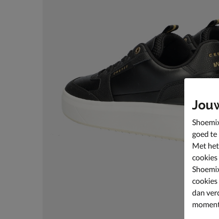
Jou
Shoemix
goed te
Met het
cookies
Shoemix
cookies
dan ver
moment 