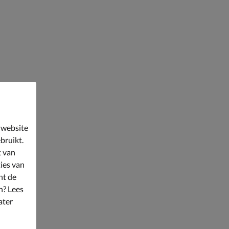
 website
bruikt.
t van
ies van
nt de
n? Lees
ater