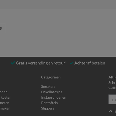
s
Gratis
verzending en retour*
Achteraf
betalen
Categorieën
Alti
Schr
Sneakers
welk
heden
Enkellaarsjes
 kosten
Instapschoenen
E-mailadr
rneren
Pantoffels
 maken
Slippers
Wil 