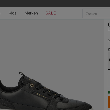
n
Kids
Merken
SALE
L
1
v
K