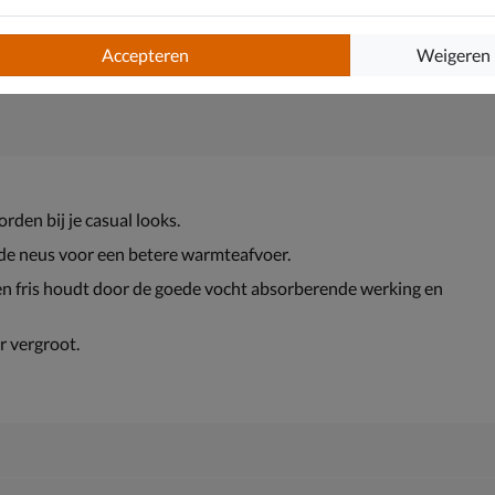
Accepteren
Weigeren
rden bij je casual looks.
 de neus voor een betere warmteafvoer.
n fris houdt door de goede vocht absorberende werking en
 vergroot.