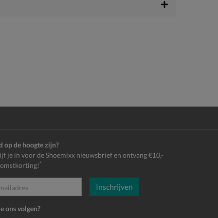
jd op de hoogte zijn?
ijf je in voor de Shoemixx nieuwsbrief en ontvang €10,-
*
omstkorting!
Inschrijven
es
je ons volgen?