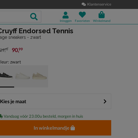
Klantenservice
Inloggen
Favorieten
Winkelmand
Cruyff Endorsed Tennis
age sneakers - zwart
90
,
99
29
,
99
an € 129,99 voor € 90,99
leur: zwart
Kies je maat
Vandaag vóór 23.00u besteld, morgen in huis
In winkelmandje