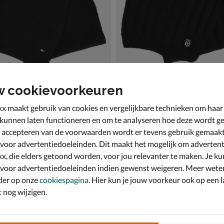
w cookievoorkeuren
x maakt gebruik van cookies en vergelijkbare technieken om haar
lfiger Sport Essential Flag Knit
Tommy Hilfiger Sport Timeles
 kunnen laten functioneren en om te analyseren hoe deze wordt ge
art
Sjaal - zwart
 accepteren van de voorwaarden wordt er tevens gebruik gemaak
,99 voor € 45,49
van € 79,99 voor € 55,99
55
,
9
99
79
,
99
 voor advertentiedoeleinden. Dit maakt het mogelijk om advertent
x, die elders getoond worden, voor jou relevanter te maken. Je ku
 voor advertentiedoeleinden indien gewenst weigeren. Meer wete
der op onze
cookiespagina
. Hier kun je jouw voorkeur ook op een l
nog wijzigen.