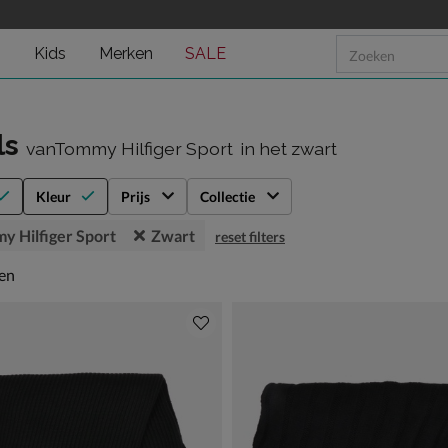
n
Kids
Merken
SALE
ls
vanTommy Hilfiger Sport
in het zwart
Kleur
Prijs
Collectie
y Hilfiger Sport
Zwart
reset filters
en
len