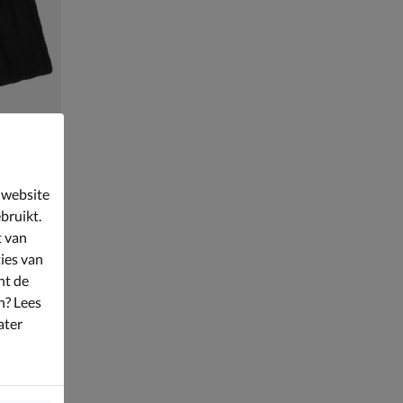
 website
s
bruikt.
t van
ies van
nt de
n? Lees
ater