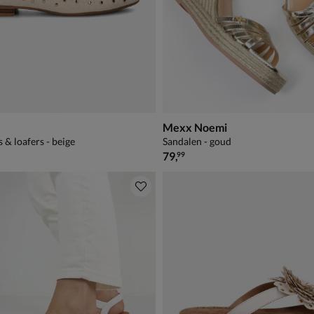
Mexx Noemi
 & loafers - beige
Sandalen - goud
€ 79,99
79
,
99