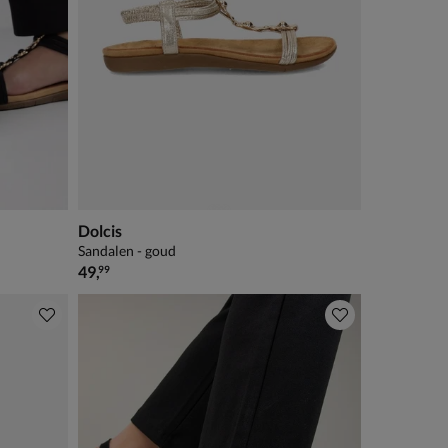
Dolcis
Sandalen - goud
€ 49,99
49
,
99