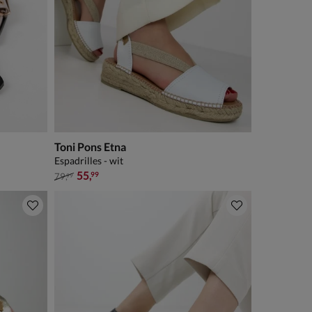
Toni Pons Etna
Espadrilles - wit
van € 79,99 voor € 55,99
55
,
99
79
,
99