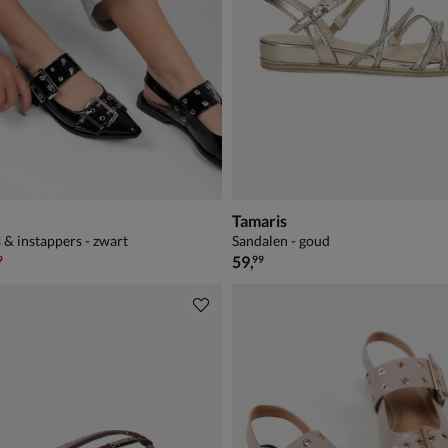
Tamaris
 & instappers - zwart
Sandalen - goud
,99 voor € 48,99
€ 59,99
59
,
9
99