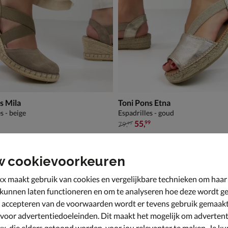
s Mila
Toni Pons Etna
s - beige
Espadrilles - goud
van € 79,99 voor € 55,99
55
,
99
79
,
99
w cookievoorkeuren
x maakt gebruik van cookies en vergelijkbare technieken om haar
 kunnen laten functioneren en om te analyseren hoe deze wordt ge
 accepteren van de voorwaarden wordt er tevens gebruik gemaak
 voor advertentiedoeleinden. Dit maakt het mogelijk om advertent
x, die elders getoond worden, voor jou relevanter te maken. Je ku