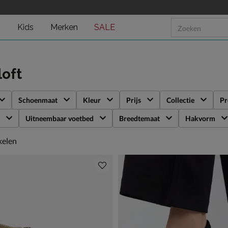
n
Kids
Merken
SALE
loft
Schoenmaat
Kleur
Prijs
Collectie
Pr
Uitneembaar voetbed
Breedtemaat
Hakvorm
kelen
kelen