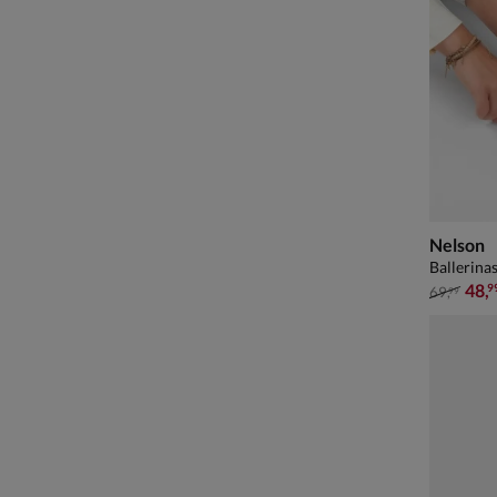
Nelson
Ballerinas
van € 69
48
,
9
69
,
99