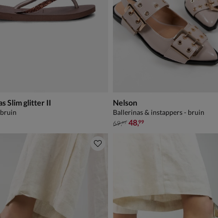
 Slim glitter II
Nelson
 bruin
Ballerinas & instappers - bruin
van € 69,99 voor € 48,99
48
,
99
69
,
99