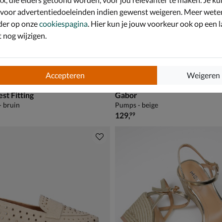
 voor advertentiedoeleinden indien gewenst weigeren. Meer wete
der op onze
cookiespagina
. Hier kun je jouw voorkeur ook op een l
nog wijzigen.
Accepteren
Weigeren
st Fitting
Gabor
- bruin
Pumps - beige
€ 129,99
129
,
99