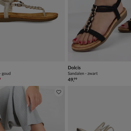
Dolcis
- goud
Sandalen - zwart
,99 voor € 34,99
€ 49,99
49
,
9
99