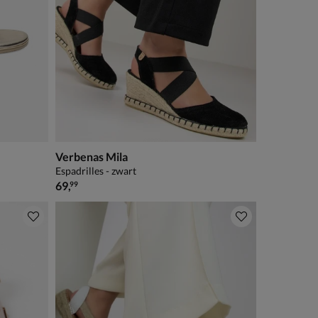
Verbenas Mila
Espadrilles - zwart
€ 69,99
69
,
99