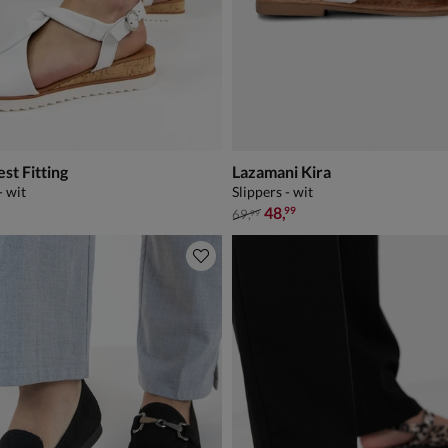
st Fitting
Lazamani Kira
- wit
Slippers - wit
van € 69,99 voor € 48,99
48
,
99
69
,
99