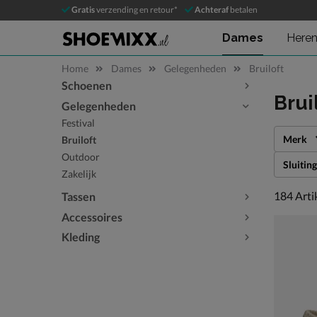
Gratis
verzending en retour*
Achteraf
betalen
Dames
Here
Home
Dames
Gelegenheden
Bruiloft
Schoenen
Sla categorieën over
Brui
Gelegenheden
Festival
Merk
Bruiloft
Outdoor
Sluiting
Zakelijk
184 arti
184
Arti
Tassen
Accessoires
Kleding