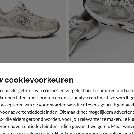
w cookievoorkeuren
nce 530 Sea Salt Leopard
New Balance 530
ers - grijs
Lage sneakers - grijs
x maakt gebruik van cookies en vergelijkbare technieken om haar
€ 129,99
129
,
99
 kunnen laten functioneren en om te analyseren hoe deze wordt ge
 accepteren van de voorwaarden wordt er tevens gebruik gemaak
 voor advertentiedoeleinden. Dit maakt het mogelijk om advertent
x, die elders getoond worden, voor jou relevanter te maken. Je ku
 voor advertentiedoeleinden indien gewenst weigeren. Meer wete
der op onze
cookiespagina
. Hier kun je jouw voorkeur ook op een l