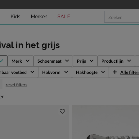
n
Kids
Merken
SALE
ival
in het grijs
Merk
Schoenmaat
Prijs
Productlijn
mbaar voetbed
Hakvorm
Hakhoogte
Alle filter
reset filters
en
len