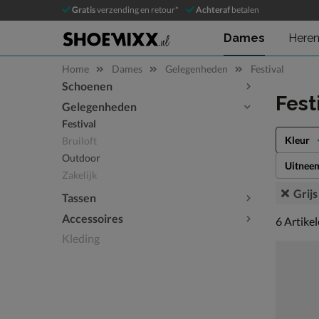
Gratis
verzending en retour*
Achteraf
betalen
Dames
Here
Home
Dames
Gelegenheden
Festival
Schoenen
Sla categorieën over
Fest
Gelegenheden
Festival
Kleur
Bruiloft
Outdoor
Uitnee
Zakelijk
Grijs
Tassen
Accessoires
6 artikel
6
Artike
Kleding