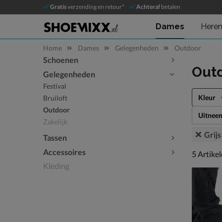
Gratis
verzending en retour*
Achteraf
betalen
Dames
Here
Home
Dames
Gelegenheden
Outdoor
Schoenen
Sla categorieën over
Out
Gelegenheden
Festival
Kleur
Bruiloft
Outdoor
Uitnee
Zakelijk
Grijs
Tassen
Accessoires
5 artikel
5
Artike
Kleding