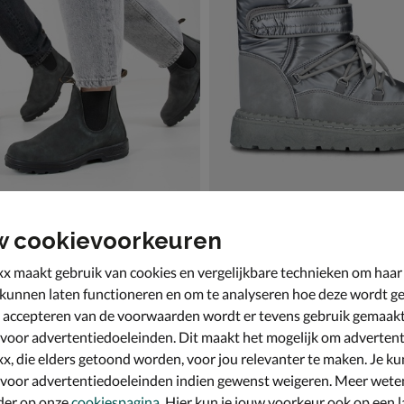
w cookievoorkeuren
one 587
Snow Fun
ts - grijs
Snowboots - grijs
x maakt gebruik van cookies en vergelijkbare technieken om haar
€ 49,99
49
,
99
 kunnen laten functioneren en om te analyseren hoe deze wordt ge
 accepteren van de voorwaarden wordt er tevens gebruik gemaak
 voor advertentiedoeleinden. Dit maakt het mogelijk om advertent
x, die elders getoond worden, voor jou relevanter te maken. Je ku
 voor advertentiedoeleinden indien gewenst weigeren. Meer wete
der op onze
cookiespagina
. Hier kun je jouw voorkeur ook op een l