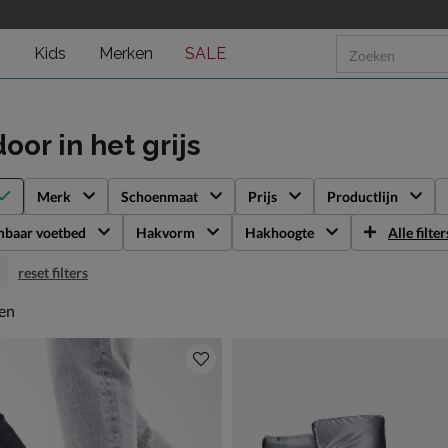
n
Kids
Merken
SALE
door
in het grijs
Merk
Schoenmaat
Prijs
Productlijn
mbaar voetbed
Hakvorm
Hakhoogte
Alle filter
reset filters
en
len