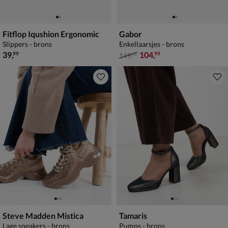
Fitflop Iqushion Ergonomic
Gabor
Slippers - brons
Enkellaarsjes - brons
€ 39,99
van € 149,99 voor € 104,99
39
,
104
,
99
99
149
,
99
Steve Madden Mistica
Tamaris
Lage sneakers - brons
Pumps - brons