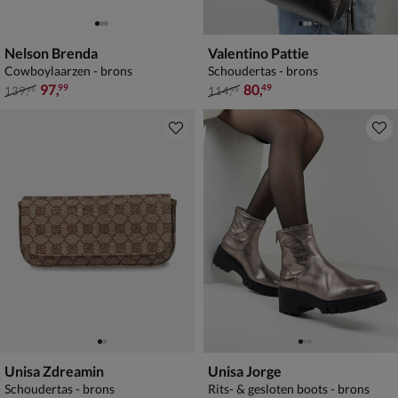
Nelson Brenda
Valentino Pattie
Cowboylaarzen - brons
Schoudertas - brons
van € 139,99 voor € 97,99
van € 114,99 voor € 80,49
97
,
80
,
99
49
139
,
114
,
99
99
Unisa Zdreamin
Unisa Jorge
Schoudertas - brons
Rits- & gesloten boots - brons