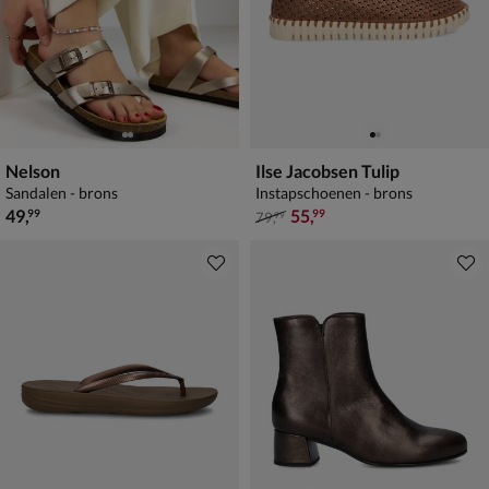
Nelson
Ilse Jacobsen Tulip
Sandalen - brons
Instapschoenen - brons
€ 49,99
van € 79,99 voor € 55,99
49
,
55
,
99
99
79
,
99