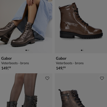
Gabor
Gabor
Veterboots - brons
Veterboots - brons
€ 149,99
€ 149,99
149
,
149
,
99
99