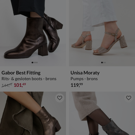
Gabor Best Fitting
Unisa Moraty
Rits- & gesloten boots - brons
Pumps - brons
van € 144,99 voor € 101,49
€ 119,99
101
,
119
,
49
99
144
,
99