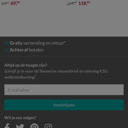
van € 99,99 voor € 69,99
van € 169,99 voor € 118,99
69
,
118
,
99
99
99
,
169
,
99
99
Gratis
verzending en retour*
Achteraf
betalen
Altijd op de hoogte zijn?
Schrijf je in voor de Shoemixx nieuwsbrief en ontvang €10,-
*
welkomstkorting!
E-mailadres
Inschrijven
Wil je ons volgen?