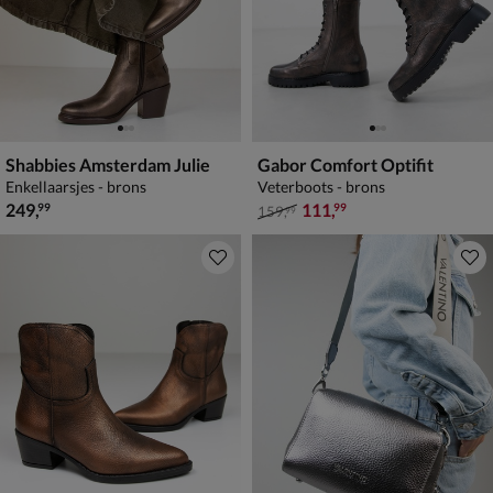
Shabbies Amsterdam Julie
Gabor Comfort Optifit
Enkellaarsjes - brons
Veterboots - brons
€ 249,99
van € 159,99 voor € 111,99
249
,
111
,
99
99
159
,
99