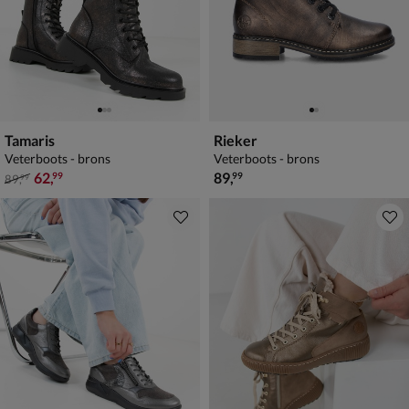
Tamaris
Rieker
Veterboots - brons
Veterboots - brons
van € 89,99 voor € 62,99
€ 89,99
62
,
89
,
99
99
89
,
99