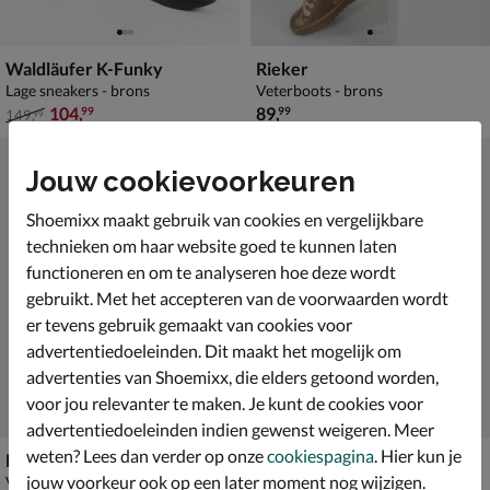
Waldläufer K-Funky
Rieker
Lage sneakers - brons
Veterboots - brons
van € 149,99 voor € 104,99
€ 89,99
104
,
89
,
99
99
149
,
99
Jouw cookievoorkeuren
Shoemixx maakt gebruik van cookies en vergelijkbare
technieken om haar website goed te kunnen laten
functioneren en om te analyseren hoe deze wordt
gebruikt. Met het accepteren van de voorwaarden wordt
er tevens gebruik gemaakt van cookies voor
advertentiedoeleinden. Dit maakt het mogelijk om
advertenties van Shoemixx, die elders getoond worden,
voor jou relevanter te maken. Je kunt de cookies voor
advertentiedoeleinden indien gewenst weigeren. Meer
weten? Lees dan verder op onze
cookiespagina
. Hier kun je
Remonte
Mexx Holea
jouw voorkeur ook op een later moment nog wijzigen.
Veterboots - brons
Bikerboots - brons