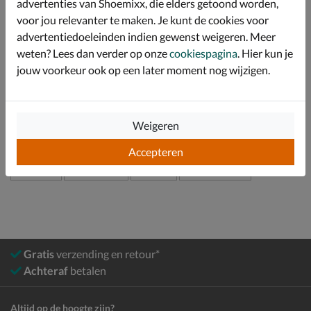
advertenties van Shoemixx, die elders getoond worden,
Afgewerkt met een rubberen profielzool voor betere
grip en stabiliteit.
voor jou relevanter te maken. Je kunt de cookies voor
advertentiedoeleinden indien gewenst weigeren. Meer
weten? Lees dan verder op onze
cookiespagina
. Hier kun je
Specificaties
jouw voorkeur ook op een later moment nog wijzigen.
Over Gabor
Bekijk meer
Weigeren
Accepteren
Dames
Schoenen
Boots
Veterboots
Gratis
verzending en retour*
Achteraf
betalen
Altijd op de hoogte zijn?