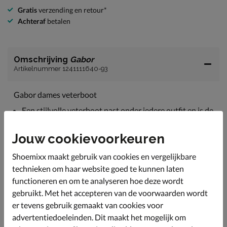
Gratis
verzending en retour*
Achteraf
betalen
Omschrijving
Gabor
Artikelnummer 1241111640-93
Gabor dames veterboot
Een stijlvolle veterboot past onder iedere outfit en is de
perfecte najaars schoen. Bovendien heeft de boot een
bredere H-leest.
Jouw cookievoorkeuren
Uitgevoerd in duurzaam geproduceerd lakleer. De
strakke afwerking geven de boot een tijdloze elegantie.
Shoemixx maakt gebruik van cookies en vergelijkbare
technieken om haar website goed te kunnen laten
Gevoerd met zacht textiel voor een aangenaam
draaggevoel.
functioneren en om te analyseren hoe deze wordt
gebruikt. Met het accepteren van de voorwaarden wordt
Voorzien van een foam-voetbed wat aangename
er tevens gebruik gemaakt van cookies voor
demping garandeert bij iedere stap. Heb je eigen
steunzolen? Geen zorgen, het voetbed is uitneembaar.
advertentiedoeleinden. Dit maakt het mogelijk om