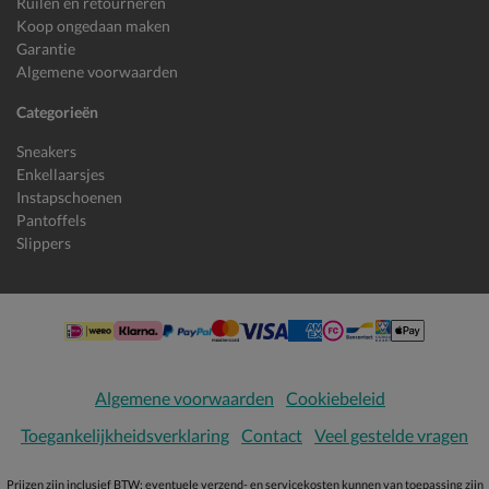
Ruilen en retourneren
Koop ongedaan maken
Garantie
Algemene voorwaarden
Categorieën
Sneakers
Enkellaarsjes
Instapschoenen
Pantoffels
Slippers
Algemene voorwaarden
Cookiebeleid
Toegankelijkheidsverklaring
Contact
Veel gestelde vragen
Prijzen zijn inclusief BTW; eventuele verzend- en servicekosten kunnen van toepassing zijn