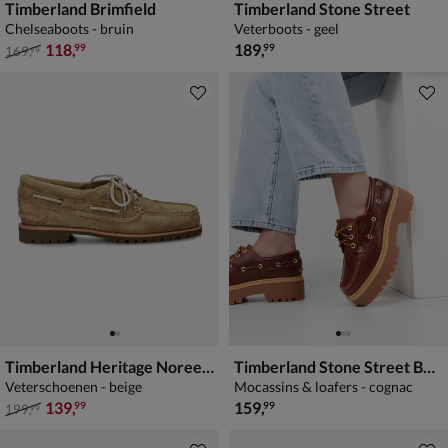
Timberland Brimfield
Timberland Stone Street
Chelseaboots - bruin
Veterboots - geel
van € 169,99 voor € 118,99
€ 189,99
118
,
189
,
99
99
169
,
99
Timberland Heritage Noreen 3-Eye Lug
Timberland Stone Street Boat Shoe
Veterschoenen - beige
Mocassins & loafers - cognac
van € 199,99 voor € 139,99
€ 159,99
139
,
159
,
99
99
199
,
99