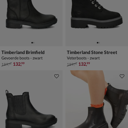
Timberland Brimfield
Timberland Stone Street
Gevoerde boots - zwart
Veterboots - zwart
van € 189,99 voor € 132,99
van € 189,99 voor € 132,99
132
,
132
,
99
99
189
,
189
,
99
99