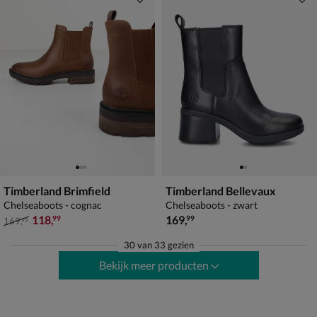
Timberland Brimfield
Timberland Bellevaux
Chelseaboots - cognac
Chelseaboots - zwart
van € 169,99 voor € 118,99
€ 169,99
118
,
169
,
99
99
169
,
99
30
van
33 gezien
Bekijk meer producten