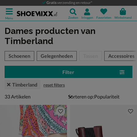
Gratis
verzending en retour*
Zoeken
Inloggen
Favorieten
Winkelmand
Menu
Dames producten
van
Timberland
tegorieën over
Schoenen
Gelegenheden
Tassen
Accessoires
Filter
Timberland
reset filters
33 artikelen
33
Artikelen
Sorteren op: