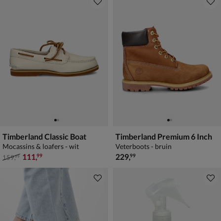
Timberland Classic Boat
Timberland Premium 6 Inch
Mocassins & loafers - wit
Veterboots - bruin
van € 159,99 voor € 111,99
€ 229,99
111
,
229
,
99
99
159
,
99