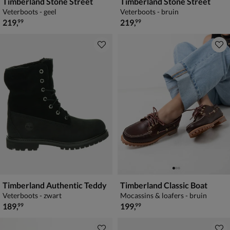
Timberland Stone Street
Timberland Stone Street
Veterboots - geel
Veterboots - bruin
€ 219,99
€ 219,99
219
,
219
,
99
99
Timberland Authentic Teddy
Timberland Classic Boat
Veterboots - zwart
Mocassins & loafers - bruin
€ 189,99
€ 199,99
189
,
199
,
99
99