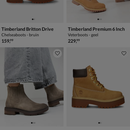
Timberland Britton Drive
Timberland Premium 6 Inch
Chelseaboots - bruin
Veterboots - geel
€ 159,99
€ 229,99
159
,
229
,
99
99