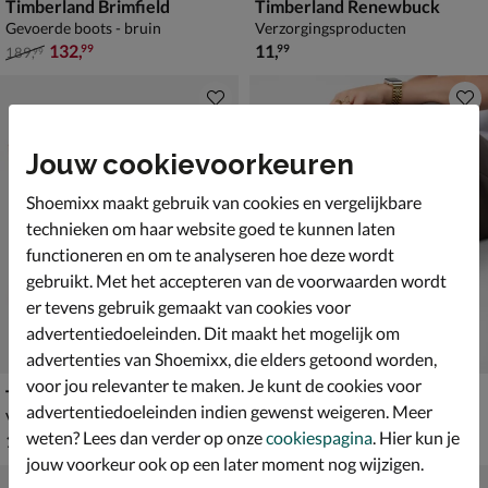
Timberland Brimfield
Timberland Renewbuck
Gevoerde boots - bruin
Verzorgingsproducten
van € 189,99 voor € 132,99
€ 11,99
132
,
11
,
99
99
189
,
99
Jouw cookievoorkeuren
Shoemixx maakt gebruik van cookies en vergelijkbare
technieken om haar website goed te kunnen laten
functioneren en om te analyseren hoe deze wordt
gebruikt. Met het accepteren van de voorwaarden wordt
er tevens gebruik gemaakt van cookies voor
advertentiedoeleinden. Dit maakt het mogelijk om
advertenties van Shoemixx, die elders getoond worden,
voor jou relevanter te maken. Je kunt de cookies voor
Timberland Authentic Teddy
Timberland Classic Boat
advertentiedoeleinden indien gewenst weigeren. Meer
Veterboots - bruin
Mocassins & loafers - blauw
weten? Lees dan verder op onze
cookiespagina
. Hier kun je
€ 189,99
van € 159,99 voor € 111,99
189
,
111
,
99
99
159
,
99
jouw voorkeur ook op een later moment nog wijzigen.