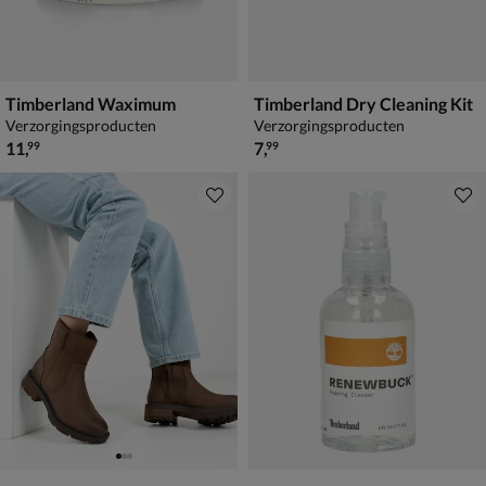
Timberland Waximum
Timberland Dry Cleaning Kit
Verzorgingsproducten
Verzorgingsproducten
€ 11,99
€ 7,99
11
,
7
,
99
99