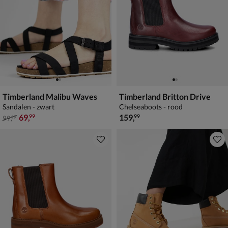
Timberland Malibu Waves
Timberland Britton Drive
Sandalen - zwart
Chelseaboots - rood
van € 99,99 voor € 69,99
€ 159,99
69
,
159
,
99
99
99
,
99