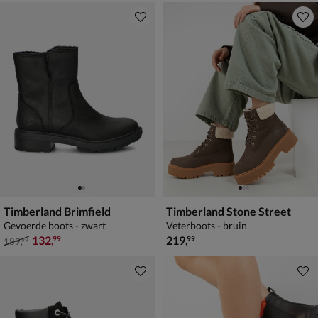
Timberland Brimfield
Timberland Stone Street
Gevoerde boots - zwart
Veterboots - bruin
van € 189,99 voor € 132,99
€ 219,99
132
,
219
,
99
99
189
,
99