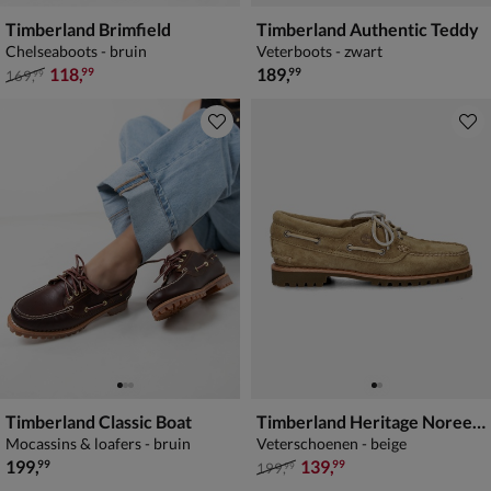
Timberland Brimfield
Timberland Authentic Teddy
Chelseaboots - bruin
Veterboots - zwart
van € 169,99 voor € 118,99
€ 189,99
118
,
189
,
99
99
169
,
99
Timberland Classic Boat
Timberland Heritage Noreen 3-Eye Lug
Mocassins & loafers - bruin
Veterschoenen - beige
€ 199,99
van € 199,99 voor € 139,99
199
,
139
,
99
99
199
,
99