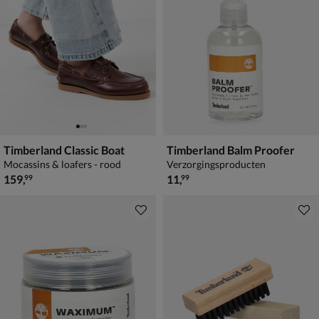
Timberland Classic Boat
Timberland Balm Proofer
Mocassins & loafers - rood
Verzorgingsproducten
€ 159,99
€ 11,99
159
,
11
,
99
99