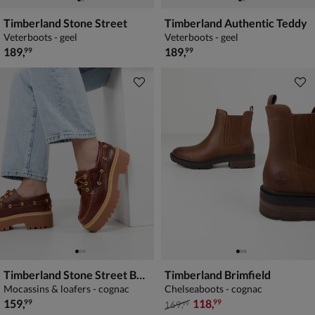
Timberland Stone Street
Timberland Authentic Teddy
Veterboots - geel
Veterboots - geel
€ 189,99
€ 189,99
189
,
189
,
99
99
Timberland Stone Street Boat Shoe
Timberland Brimfield
Mocassins & loafers - cognac
Chelseaboots - cognac
€ 159,99
van € 169,99 voor € 118,99
159
,
118
,
99
99
169
,
99