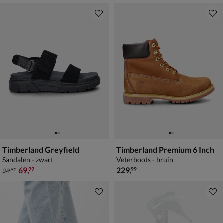
Timberland Greyfield
Timberland Premium 6 Inch
Sandalen - zwart
Veterboots - bruin
van € 99,99 voor € 69,99
€ 229,99
69
,
229
,
99
99
99
,
99