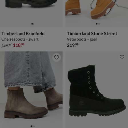
Timberland Brimfield
Timberland Stone Street
Chelseaboots - zwart
Veterboots - geel
van € 169,99 voor € 118,99
€ 219,99
118
,
219
,
99
99
169
,
99