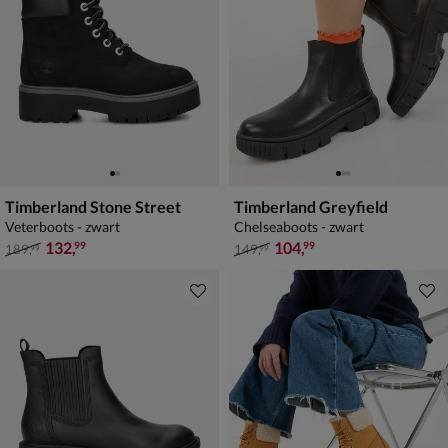
Timberland Stone Street
Timberland Greyfield
Veterboots - zwart
Chelseaboots - zwart
van € 189,99 voor € 132,99
van € 149,99 voor € 104,99
132
,
104
,
99
99
189
,
149
,
99
99