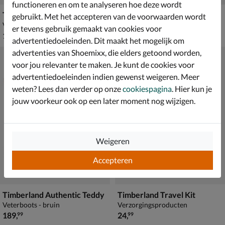
functioneren en om te analyseren hoe deze wordt
Timberland Renewbuck
Timberland Classic Boat
gebruikt. Met het accepteren van de voorwaarden wordt
Verzorgingsproducten
Mocassins & loafers - blauw
er tevens gebruik gemaakt van cookies voor
€ 11,99
van € 159,99 voor € 111,99
11
,
111
,
99
99
159
,
99
advertentiedoeleinden. Dit maakt het mogelijk om
advertenties van Shoemixx, die elders getoond worden,
voor jou relevanter te maken. Je kunt de cookies voor
advertentiedoeleinden indien gewenst weigeren. Meer
weten? Lees dan verder op onze
cookiespagina
. Hier kun je
jouw voorkeur ook op een later moment nog wijzigen.
Weigeren
Accepteren
Timberland Authentic Teddy
Timberland Travel Kit
Veterboots - bruin
Verzorgingsproducten
€ 189,99
€ 24,99
189
,
24
,
99
99