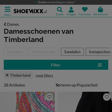
Gratis
verzending en retour*
Zoeken
Inloggen
Favorieten
Winkelmand
Menu
Dames
Damesschoenen
van
Timberland
tegorieën over
Sneakers
Enkellaarsjes
Sandalen
Instapschoe
Filter
Timberland
reset filters
28 artikelen
28
Artikelen
Sorteren op: