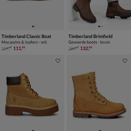
Timberland Classic Boat
Timberland Brimfield
Mocassins & loafers - wit
Gevoerde boots - bruin
van € 159,99 voor € 111,99
van € 189,99 voor € 132,99
111
,
132
,
99
99
159
,
189
,
99
99