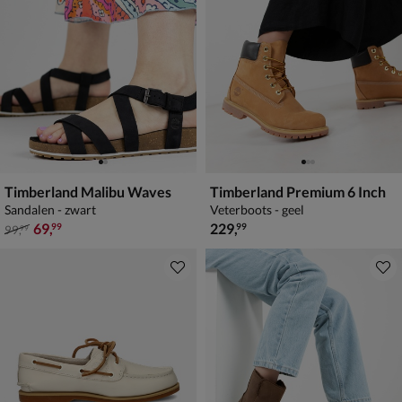
Timberland Malibu Waves
Timberland Premium 6 Inch
Sandalen - zwart
Veterboots - geel
van € 99,99 voor € 69,99
€ 229,99
69
,
229
,
99
99
99
,
99