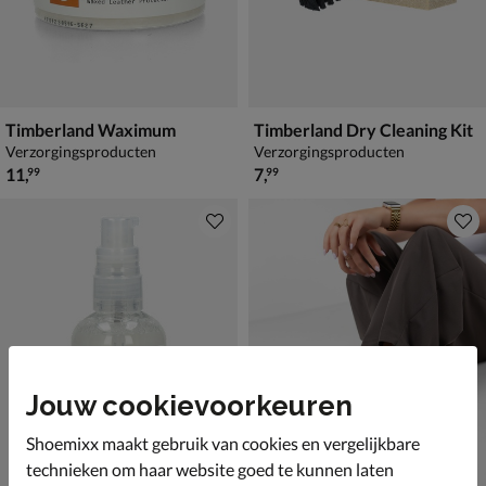
Timberland Waximum
Timberland Dry Cleaning Kit
Verzorgingsproducten
Verzorgingsproducten
€ 11,99
€ 7,99
11
,
7
,
99
99
Jouw cookievoorkeuren
Shoemixx maakt gebruik van cookies en vergelijkbare
technieken om haar website goed te kunnen laten