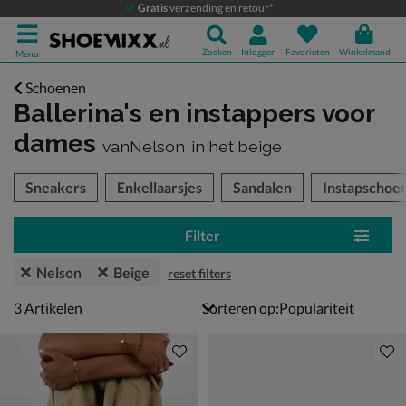
Gratis
verzending en retour*
Zoeken
Inloggen
Favorieten
Winkelmand
Menu
Schoenen
Ballerina's en instappers voor
dames
vanNelson
in het beige
tegorieën over
Sneakers
Enkellaarsjes
Sandalen
Instapschoe
Filter
Nelson
Beige
reset filters
3 artikelen
3
Artikelen
Sorteren op: