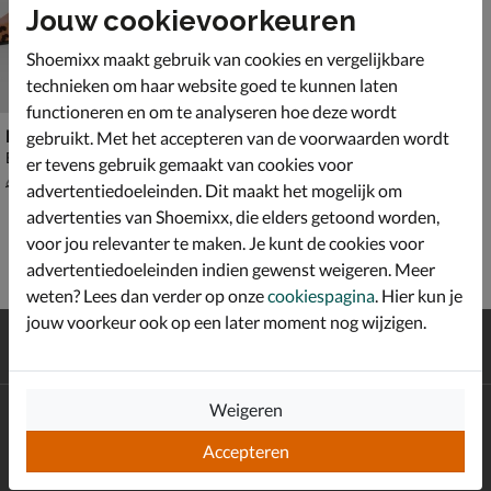
Jouw cookievoorkeuren
Shoemixx maakt gebruik van cookies en vergelijkbare
technieken om haar website goed te kunnen laten
functioneren en om te analyseren hoe deze wordt
Nelson
gebruikt. Met het accepteren van de voorwaarden wordt
Ballerinas & instappers - beige
er tevens gebruik gemaakt van cookies voor
van € 69,99 voor € 48,99
48
,
99
69
,
99
advertentiedoeleinden. Dit maakt het mogelijk om
advertenties van Shoemixx, die elders getoond worden,
voor jou relevanter te maken. Je kunt de cookies voor
advertentiedoeleinden indien gewenst weigeren. Meer
weten? Lees dan verder op onze
cookiespagina
. Hier kun je
jouw voorkeur ook op een later moment nog wijzigen.
Gratis
verzending en retour*
Achteraf
betalen
Weigeren
Altijd op de hoogte zijn?
Schrijf je in voor de Shoemixx nieuwsbrief en ontvang €10,-
Accepteren
*
welkomstkorting!