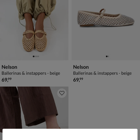
Nelson
Nelson
Ballerinas & instappers - beige
Ballerinas & instappers - beige
€ 69,99
€ 69,99
69
,
69
,
99
99