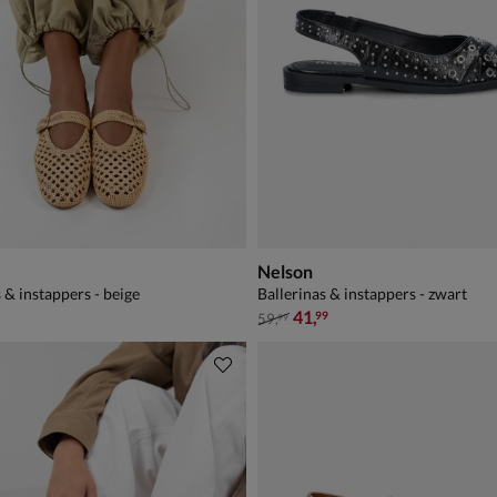
Nelson
 & instappers - beige
Ballerinas & instappers - zwart
van € 59,99 voor € 41,99
41
,
99
59
,
99