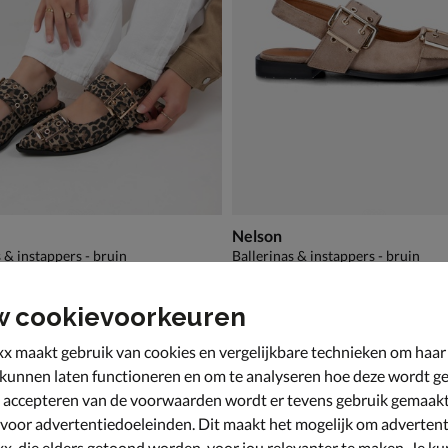
Nelson
 & instappers - bruin
Ballerinas & instappers - bruin
€ 69,99
69
,
99
w cookievoorkeuren
x maakt gebruik van cookies en vergelijkbare technieken om haar
 kunnen laten functioneren en om te analyseren hoe deze wordt ge
 accepteren van de voorwaarden wordt er tevens gebruik gemaak
 voor advertentiedoeleinden. Dit maakt het mogelijk om advertent
x, die elders getoond worden, voor jou relevanter te maken. Je ku