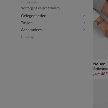
Snowboots
Verzorging en accessoires
Gelegenheden
Tassen
Accessoires
Kleding
Nelson
Ballerinas
van € 69
48
,
9
69
,
99