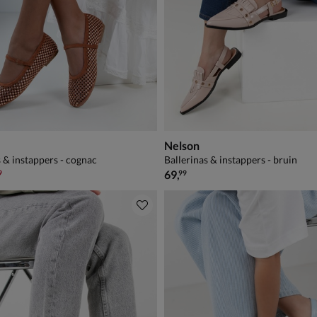
Nelson
s & instappers - cognac
Ballerinas & instappers - bruin
,99 voor € 48,99
€ 69,99
69
,
9
99