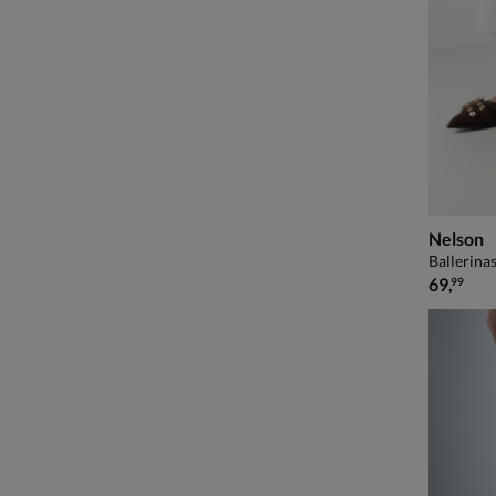
Nelson
Ballerinas
€ 69,99
69
,
99