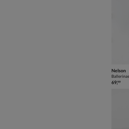
Nelson
Ballerinas
€ 69,99
69
,
99