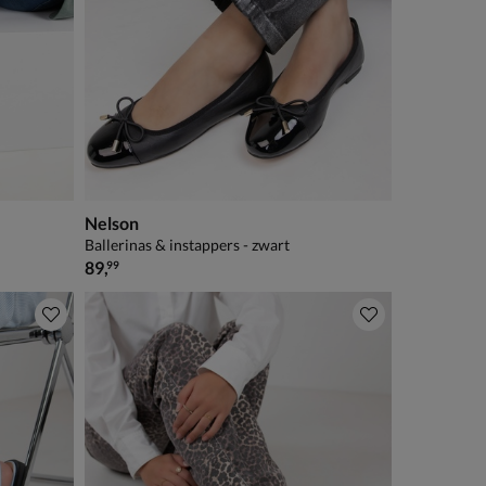
Nelson
Ballerinas & instappers - zwart
€ 89,99
89
,
99