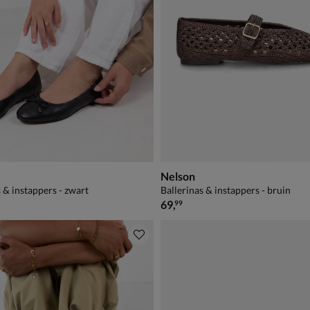
Nelson
 & instappers - zwart
Ballerinas & instappers - bruin
€ 69,99
69
,
99