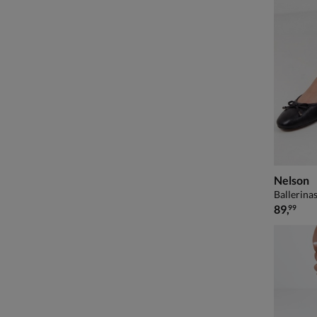
Nelson
Ballerinas
€ 89,99
89
,
99