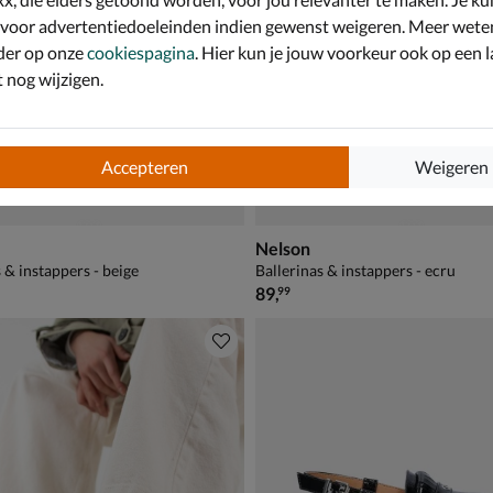
 voor advertentiedoeleinden indien gewenst weigeren. Meer wete
der op onze
cookiespagina
. Hier kun je jouw voorkeur ook op een l
nog wijzigen.
Accepteren
Weigeren
Nelson
 & instappers - beige
Ballerinas & instappers - ecru
€ 89,99
89
,
99