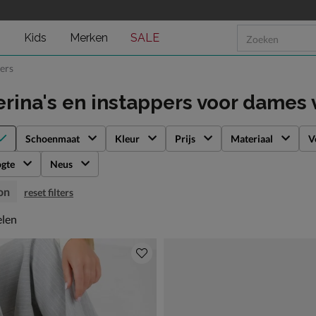
n
Kids
Merken
SALE
pers
erina's en instappers voor dames
Schoenmaat
Kleur
Prijs
Materiaal
V
gte
Neus
on
reset filters
len
elen