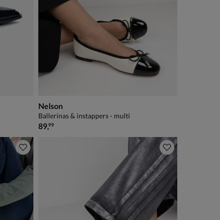
Nelson
Ballerinas & instappers - multi
€ 89,99
89
,
99