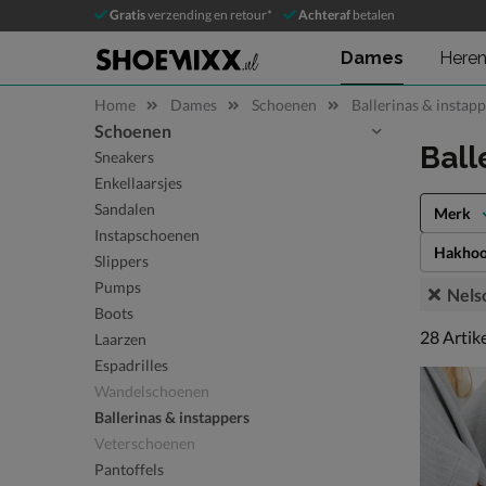
Gratis
verzending en retour*
Achteraf
betalen
Dames
Here
Home
Dames
Schoenen
Ballerinas & instap
Schoenen
Sla categorieën over
Ball
Sneakers
Enkellaarsjes
Sandalen
Merk
Instapschoenen
Hakhoo
Slippers
Pumps
Nels
Boots
28 artike
28
Artik
Laarzen
Espadrilles
Wandelschoenen
Ballerinas & instappers
Veterschoenen
Pantoffels