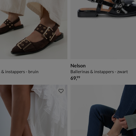
Nelson
 & instappers - bruin
Ballerinas & instappers - zwart
€ 69,99
69
,
99