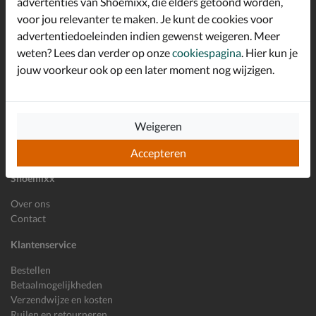
advertenties van Shoemixx, die elders getoond worden,
Schrijf je in voor de Shoemixx nieuwsbrief en ontvang €10,-
voor jou relevanter te maken. Je kunt de cookies voor
*
welkomstkorting!
advertentiedoeleinden indien gewenst weigeren. Meer
weten? Lees dan verder op onze
cookiespagina
. Hier kun je
jouw voorkeur ook op een later moment nog wijzigen.
E-mailadres
Inschrijven
Wil je ons volgen?
Weigeren
Accepteren
Shoemixx
Over ons
Contact
Klantenservice
Bestellen
Betaalmogelijkheden
Verzendwijze en kosten
Ruilen en retourneren