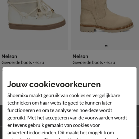
Nelson
Nelson
Gevoerde boots - ecru
Gevoerde boots - ecru
van € 119,99 voor € 83,99
€ 129,99
83
,
129
,
99
99
119
,
99
Jouw cookievoorkeuren
Shoemixx maakt gebruik van cookies en vergelijkbare
technieken om haar website goed te kunnen laten
functioneren en om te analyseren hoe deze wordt
Gratis
verzending en retour*
gebruikt. Met het accepteren van de voorwaarden wordt
Achteraf
betalen
er tevens gebruik gemaakt van cookies voor
advertentiedoeleinden. Dit maakt het mogelijk om
Altijd op de hoogte zijn?