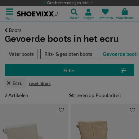
Gratis
verzending en retour*
Zoeken
Inloggen
Favorieten
Winkelmand
Menu
Boots
Gevoerde boots
in het ecru
tegorieën over
Veterboots
Rits- & gesloten boots
Gevoerde boots
Filter
Ecru
reset filters
2 artikelen
2
Artikelen
Sorteren op: