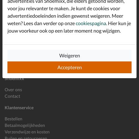
advertenties van Shoemixx, die elders getoond worden,
Schrijf je in voor de Shoemixx nieuwsbrief en ontvang €10,-
voor jou relevanter te maken. Je kunt de cookies voor
*
welkomstkorting!
advertentiedoeleinden indien gewenst weigeren. Meer
weten? Lees dan verder op onze
cookiespagina
. Hier kun je
jouw voorkeur ook op een later moment nog wijzigen.
E-mailadres
Inschrijven
Wil je ons volgen?
Weigeren
Accepteren
Shoemixx
Over ons
Contact
Klantenservice
Bestellen
Betaalmogelijkheden
Verzendwijze en kosten
Ruilen en retourneren