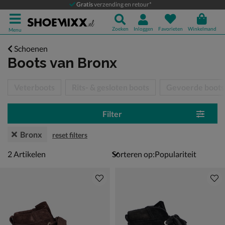
Gratis
verzending en retour*
Zoeken
Inloggen
Favorieten
Winkelmand
Menu
Schoenen
Boots
van Bronx
tegorieën over
Veterboots
Rits- & gesloten boots
Gevoerde boots
Filter
Bronx
reset filters
2 artikelen
2
Artikelen
Sorteren op: