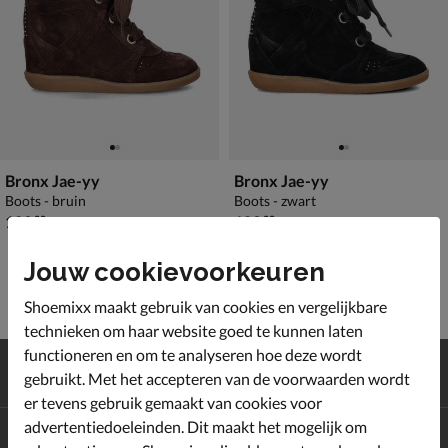
Bronx Jae-yy
Bronx Jae-yy
Boots - bruin
Boots - zwart
€ 189,99
€ 189,99
189
,
189
,
99
99
Jouw cookievoorkeuren
Shoemixx maakt gebruik van cookies en vergelijkbare
technieken om haar website goed te kunnen laten
functioneren en om te analyseren hoe deze wordt
Gratis
verzending en retour*
gebruikt. Met het accepteren van de voorwaarden wordt
Achteraf
betalen
er tevens gebruik gemaakt van cookies voor
advertentiedoeleinden. Dit maakt het mogelijk om
Altijd op de hoogte zijn?