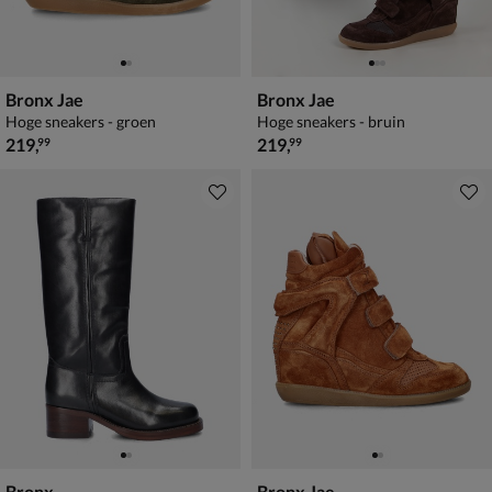
Bronx Jae
Bronx Jae
Hoge sneakers - groen
Hoge sneakers - bruin
€ 219,99
€ 219,99
219
,
219
,
99
99
Bronx
Bronx Jae