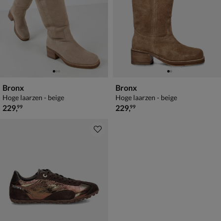
Bronx
Bronx
Hoge laarzen - beige
Hoge laarzen - beige
€ 229,99
€ 229,99
229
,
229
,
99
99