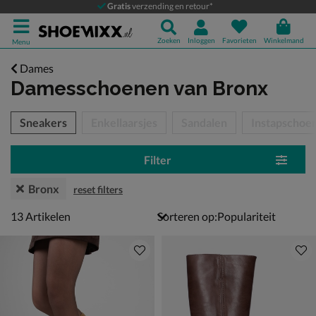
Gratis
verzending en retour*
Zoeken
Inloggen
Favorieten
Winkelmand
Menu
Dames
Damesschoenen
van Bronx
tegorieën over
Sneakers
Enkellaarsjes
Sandalen
Instapschoe
Filter
Bronx
reset filters
13 artikelen
13
Artikelen
Sorteren op: