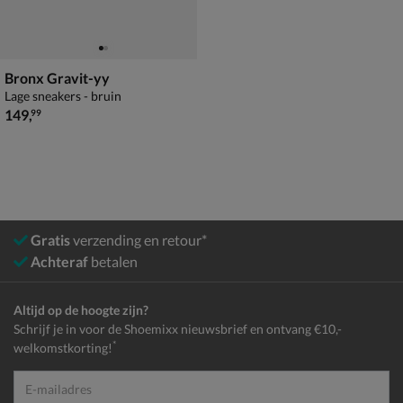
Bronx Gravit-yy
Lage sneakers - bruin
€ 149,99
149
,
99
Gratis
verzending en retour*
Achteraf
betalen
Altijd op de hoogte zijn?
Schrijf je in voor de Shoemixx nieuwsbrief en ontvang €10,-
*
welkomstkorting!