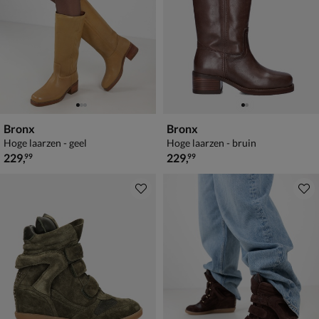
Bronx
Bronx
Hoge laarzen - geel
Hoge laarzen - bruin
€ 229,99
€ 229,99
229
,
229
,
99
99