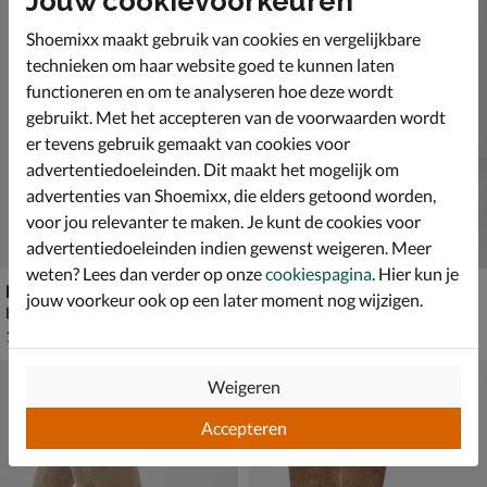
Jouw cookievoorkeuren
Shoemixx maakt gebruik van cookies en vergelijkbare
technieken om haar website goed te kunnen laten
functioneren en om te analyseren hoe deze wordt
gebruikt. Met het accepteren van de voorwaarden wordt
er tevens gebruik gemaakt van cookies voor
advertentiedoeleinden. Dit maakt het mogelijk om
advertenties van Shoemixx, die elders getoond worden,
voor jou relevanter te maken. Je kunt de cookies voor
advertentiedoeleinden indien gewenst weigeren. Meer
weten? Lees dan verder op onze
cookiespagina
. Hier kun je
Bronx Jae-yy
Bronx
jouw voorkeur ook op een later moment nog wijzigen.
Boots - zwart
Hoge laarzen - cognac
€ 189,99
€ 229,99
189
,
229
,
99
99
Weigeren
Accepteren