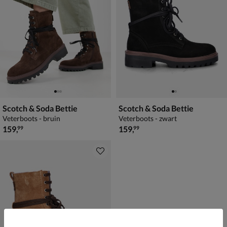
Scotch & Soda Bettie
Scotch & Soda Bettie
Veterboots - bruin
Veterboots - zwart
€ 159,99
€ 159,99
159
,
159
,
99
99