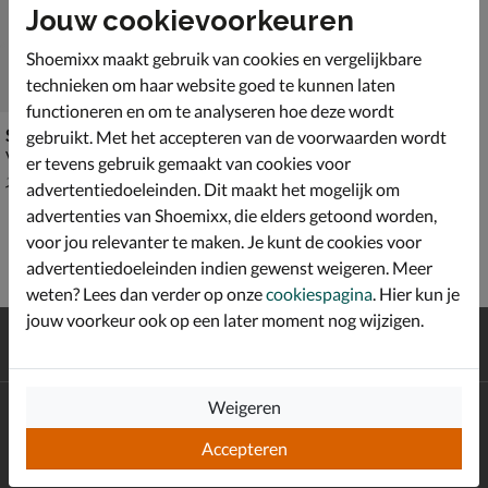
Jouw cookievoorkeuren
Shoemixx maakt gebruik van cookies en vergelijkbare
technieken om haar website goed te kunnen laten
functioneren en om te analyseren hoe deze wordt
Scotch & Soda Bettie
gebruikt. Met het accepteren van de voorwaarden wordt
Veterboots - bruin
er tevens gebruik gemaakt van cookies voor
van € 159,99 voor € 111,99
111
,
99
159
,
99
advertentiedoeleinden. Dit maakt het mogelijk om
advertenties van Shoemixx, die elders getoond worden,
voor jou relevanter te maken. Je kunt de cookies voor
advertentiedoeleinden indien gewenst weigeren. Meer
weten? Lees dan verder op onze
cookiespagina
. Hier kun je
jouw voorkeur ook op een later moment nog wijzigen.
Gratis
verzending en retour*
Achteraf
betalen
Weigeren
Altijd op de hoogte zijn?
Schrijf je in voor de Shoemixx nieuwsbrief en ontvang €10,-
Accepteren
*
welkomstkorting!