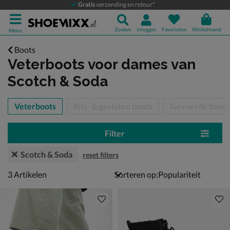
Gratis
verzending en retour*
Zoeken
Inloggen
Favorieten
Winkelmand
Menu
Boots
Veterboots voor dames
van
Scotch & Soda
tegorieën over
Veterboots
Rits- & gesloten boots
Gevoerde boots
Filter
Scotch & Soda
reset filters
3 artikelen
3
Artikelen
Sorteren op: