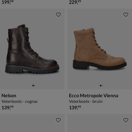
€ 199,99
€ 229,99
199
,
229
,
99
99
Nelson
Ecco Metropole Vienna
Veterboots - cognac
Veterboots - bruin
€ 139,99
€ 139,99
139
,
139
,
99
99