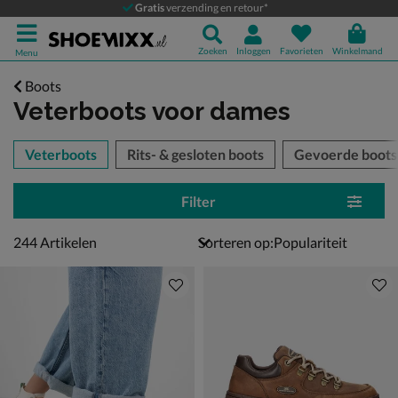
Gratis
verzending en retour*
Zoeken
Inloggen
Favorieten
Winkelmand
Menu
Boots
Veterboots voor dames
tegorieën over
Veterboots
Rits- & gesloten boots
Gevoerde boots
Filter
244 artikelen
244
Artikelen
Sorteren op: