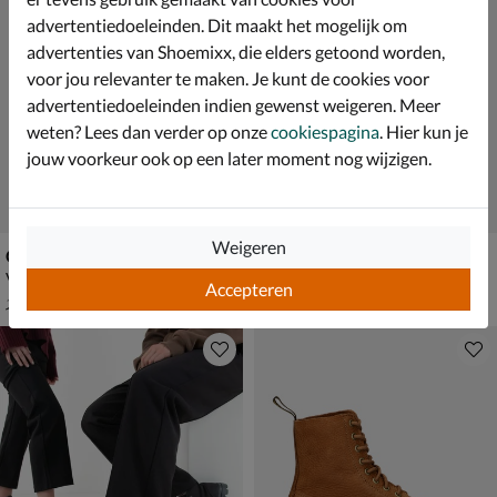
advertentiedoeleinden. Dit maakt het mogelijk om
advertenties van Shoemixx, die elders getoond worden,
voor jou relevanter te maken. Je kunt de cookies voor
advertentiedoeleinden indien gewenst weigeren. Meer
weten? Lees dan verder op onze
cookiespagina
. Hier kun je
jouw voorkeur ook op een later moment nog wijzigen.
Weigeren
Gabor Optifit
Dr. Martens Sinclair
Veterboots - zwart
Veterboots - bruin
Accepteren
van € 169,99 voor € 118,99
€ 239,99
118
,
239
,
99
99
169
,
99