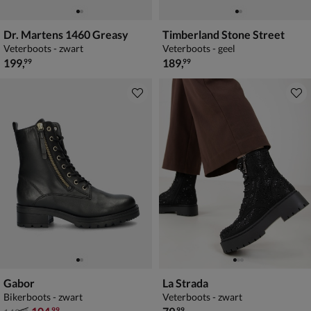
Dr. Martens 1460 Greasy
Timberland Stone Street
Veterboots - zwart
Veterboots - geel
€ 199,99
€ 189,99
199
,
189
,
99
99
Gabor
La Strada
Bikerboots - zwart
Veterboots - zwart
van € 149,99 voor € 104,99
€ 79,99
99
99