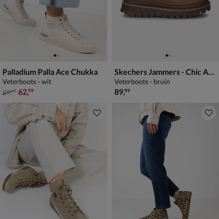
Palladium Palla Ace Chukka
Skechers Jammers - Chic Armor
Veterboots - wit
Veterboots - bruin
van € 89,99 voor € 62,99
€ 89,99
62
,
89
,
99
99
89
,
99