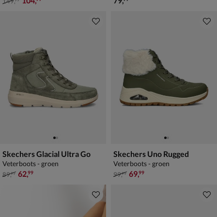
104
,
79
,
149
,
99
Skechers Glacial Ultra Go
Skechers Uno Rugged
Veterboots - groen
Veterboots - groen
van € 89,99 voor € 62,99
van € 99,99 voor € 69,99
62
,
69
,
99
99
89
,
99
,
99
99