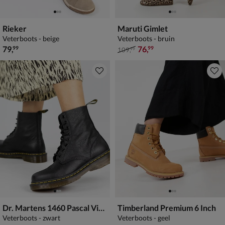
Rieker
Maruti Gimlet
Veterboots - beige
Veterboots - bruin
€ 79,99
van € 109,99 voor € 76,99
79
,
76
,
99
99
109
,
99
Dr. Martens 1460 Pascal Virginia
Timberland Premium 6 Inch
Veterboots - zwart
Veterboots - geel