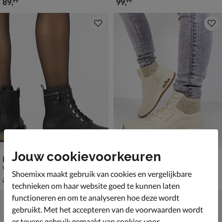
€ 89,99
€ 99,99
89
,
99
,
99
99
Jouw cookievoorkeuren
Rieker
Skechers Uno Rugged
Veterboots - zwart
Veterboots - wit
Shoemixx maakt gebruik van cookies en vergelijkbare
van € 89,99 voor € 62,99
van € 99,99 voor € 69,99
62
,
69
,
99
99
89
,
99
,
99
99
technieken om haar website goed te kunnen laten
functioneren en om te analyseren hoe deze wordt
gebruikt. Met het accepteren van de voorwaarden wordt
er tevens gebruik gemaakt van cookies voor