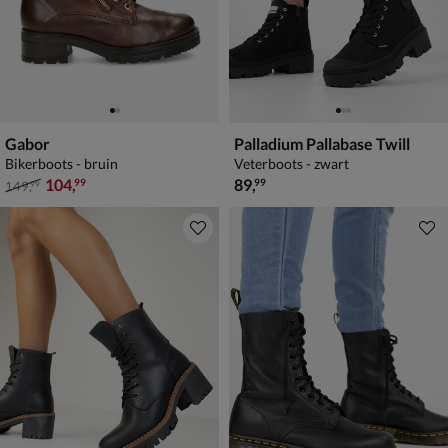
Gabor
Palladium Pallabase Twill
Bikerboots - bruin
Veterboots - zwart
van € 149,99 voor € 104,99
€ 89,99
104
,
89
,
99
99
149
,
99