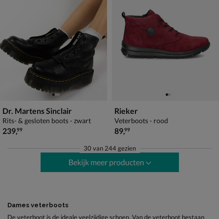
Dr. Martens Sinclair
Rieker
Rits- & gesloten boots - zwart
Veterboots - rood
€ 239,99
€ 89,99
239
,
89
,
99
99
30
van
244 gezien
Bekijk meer producten
Dames veterboots
De veterboot is de ideale veelzijdige schoen. Van de veterboot bestaan