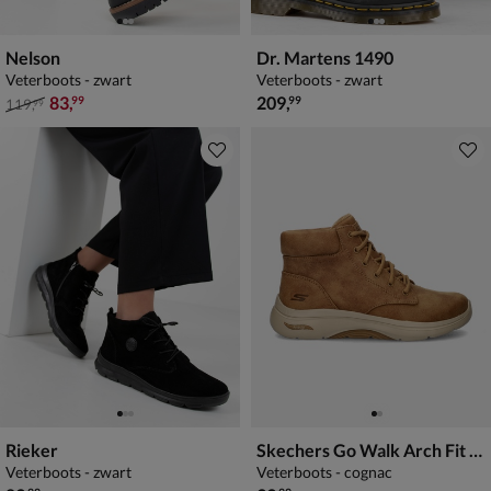
Nelson
Dr. Martens 1490
Veterboots - zwart
Veterboots - zwart
van € 119,99 voor € 83,99
€ 209,99
83
,
209
,
99
99
119
,
99
Rieker
Skechers Go Walk Arch Fit 2.0
Veterboots - zwart
Veterboots - cognac