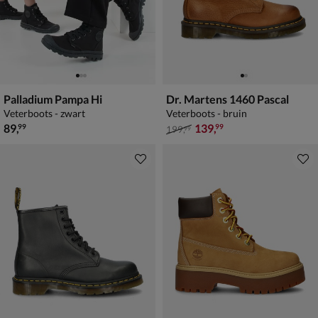
Palladium Pampa Hi
Dr. Martens 1460 Pascal
Veterboots - zwart
Veterboots - bruin
€ 89,99
van € 199,99 voor € 139,99
89
,
139
,
99
99
199
,
99