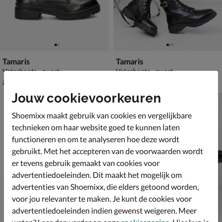
Tamaris
Tamaris
Veterboots - zwart
Veterboots - zwart
van € 89,99 voor € 62,99
van € 89,99 voor € 62,99
62
,
62
,
99
99
89
,
89
,
99
99
Jouw cookievoorkeuren
Shoemixx maakt gebruik van cookies en vergelijkbare
technieken om haar website goed te kunnen laten
functioneren en om te analyseren hoe deze wordt
gebruikt. Met het accepteren van de voorwaarden wordt
er tevens gebruik gemaakt van cookies voor
advertentiedoeleinden. Dit maakt het mogelijk om
advertenties van Shoemixx, die elders getoond worden,
voor jou relevanter te maken. Je kunt de cookies voor
advertentiedoeleinden indien gewenst weigeren. Meer