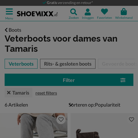
Gratis
verzending en retour*
Zoeken
Inloggen
Favorieten
Winkelmand
Menu
Boots
Veterboots voor dames
van
Tamaris
tegorieën over
Veterboots
Rits- & gesloten boots
Gevoerde boots
Filter
Tamaris
reset filters
6 artikelen
6
Artikelen
Sorteren op: