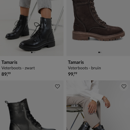
Tamaris
Tamaris
Veterboots - zwart
Veterboots - bruin
€ 89,99
€ 99,99
89
,
99
,
99
99