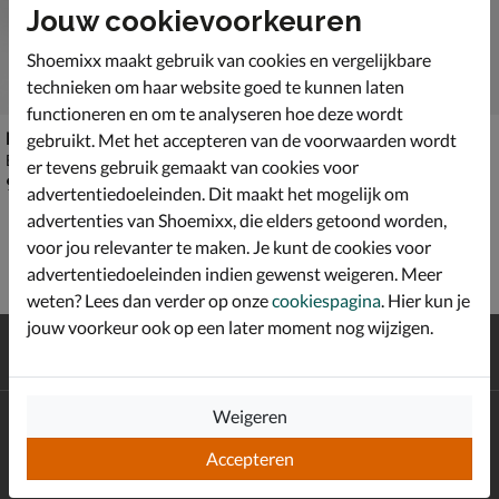
Jouw cookievoorkeuren
Shoemixx maakt gebruik van cookies en vergelijkbare
technieken om haar website goed te kunnen laten
functioneren en om te analyseren hoe deze wordt
Nelson
La Strada
gebruikt. Met het accepteren van de voorwaarden wordt
Enkellaarsjes - goud
Enkellaarsjes - goud
er tevens gebruik gemaakt van cookies voor
€ 99,99
van € 79,99 voor € 55,99
99
,
55
,
99
99
79
,
99
advertentiedoeleinden. Dit maakt het mogelijk om
advertenties van Shoemixx, die elders getoond worden,
voor jou relevanter te maken. Je kunt de cookies voor
advertentiedoeleinden indien gewenst weigeren. Meer
weten? Lees dan verder op onze
cookiespagina
. Hier kun je
jouw voorkeur ook op een later moment nog wijzigen.
Gratis
verzending en retour*
Achteraf
betalen
Weigeren
Altijd op de hoogte zijn?
Schrijf je in voor de Shoemixx nieuwsbrief en ontvang €10,-
Accepteren
*
welkomstkorting!