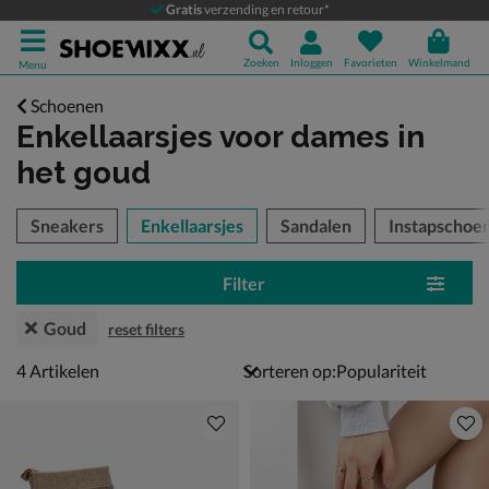
Gratis
verzending en retour*
Zoeken
Inloggen
Favorieten
Winkelmand
Menu
Schoenen
Enkellaarsjes voor dames
in
het goud
tegorieën over
Sneakers
Enkellaarsjes
Sandalen
Instapschoe
Filter
Goud
reset filters
4 artikelen
4
Artikelen
Sorteren op: