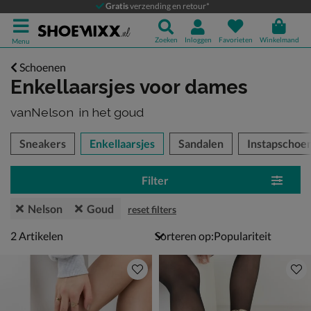
Gratis
verzending en retour*
Zoeken
Inloggen
Favorieten
Winkelmand
Menu
Schoenen
Enkellaarsjes voor dames
vanNelson
in het goud
tegorieën over
Sneakers
Enkellaarsjes
Sandalen
Instapschoe
Filter
Nelson
Goud
reset filters
2 artikelen
2
Artikelen
Sorteren op: