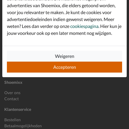
advertenties van Shoemixx, die elders getoond worden,
Altijd op de hoogte zijn?
voor jou relevanter te maken. Je kunt de cookies voor
Schrijf je in voor de Shoemixx nieuwsbrief en ontvang €10,-
*
welkomstkorting!
advertentiedoeleinden indien gewenst weigeren. Meer
weten? Lees dan verder op onze
cookiespagina
. Hier kun je
jouw voorkeur ook op een later moment nog wijzigen.
E-mailadres
Inschrijven
Weigeren
Wil je ons volgen?
Accepteren
Shoemixx
Over ons
Contact
Klantenservice
Bestellen
Betaalmogelijkheden