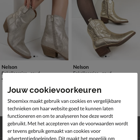
Nelson
Nelson
Enkellaarsjes - goud
Enkellaarsjes - goud
€ 99,99
€ 99,99
99
,
99
,
99
99
Jouw cookievoorkeuren
Shoemixx maakt gebruik van cookies en vergelijkbare
technieken om haar website goed te kunnen laten
functioneren en om te analyseren hoe deze wordt
Gratis
verzending en retour*
gebruikt. Met het accepteren van de voorwaarden wordt
Achteraf
betalen
er tevens gebruik gemaakt van cookies voor
advertentiedoeleinden. Dit maakt het mogelijk om