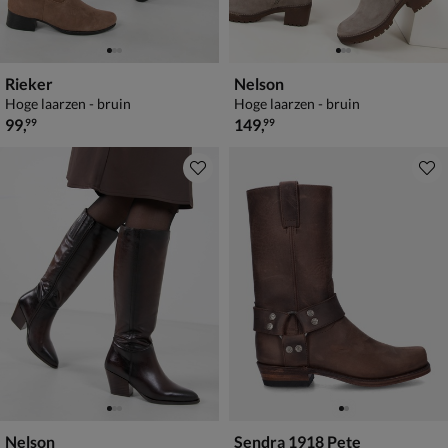
Rieker
Nelson
Hoge laarzen - bruin
Hoge laarzen - bruin
€ 99,99
€ 149,99
99
,
149
,
99
99
Nelson
Sendra 1918 Pete