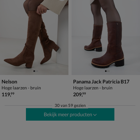
Nelson
Panama Jack Patricia B17
Hoge laarzen - bruin
Hoge laarzen - bruin
€ 119,99
€ 209,99
119
,
209
,
99
99
30
van
59 gezien
Bekijk meer producten