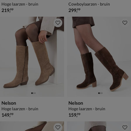
Hoge laarzen - bruin
Cowboylaarzen - bruin
€ 219,99
€ 299,99
219
,
299
,
99
99
Nelson
Nelson
Hoge laarzen - bruin
Hoge laarzen - bruin
€ 149,99
€ 159,99
149
,
159
,
99
99