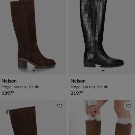
Nelson
Nelson
Hoge laarzen - bruin
Hoge laarzen - bruin
€ 139,99
€ 219,99
139
,
219
,
99
99