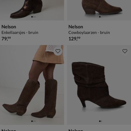
Nelson
Nelson
Enkellaarsjes - bruin
Cowboylaarzen - bruin
€ 79,99
€ 129,99
79
,
129
,
99
99
Nelson
Nelson