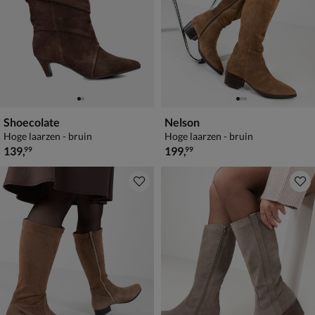
Shoecolate
Nelson
Hoge laarzen - bruin
Hoge laarzen - bruin
€ 139,99
€ 199,99
139
,
199
,
99
99