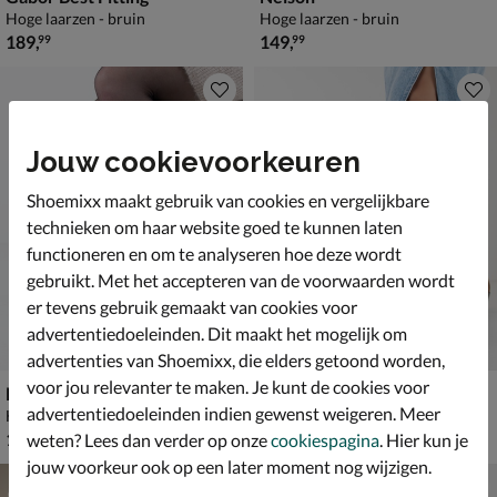
Hoge laarzen - bruin
Hoge laarzen - bruin
€ 189,99
€ 149,99
189
,
149
,
99
99
Jouw cookievoorkeuren
Shoemixx maakt gebruik van cookies en vergelijkbare
technieken om haar website goed te kunnen laten
functioneren en om te analyseren hoe deze wordt
gebruikt. Met het accepteren van de voorwaarden wordt
er tevens gebruik gemaakt van cookies voor
advertentiedoeleinden. Dit maakt het mogelijk om
advertenties van Shoemixx, die elders getoond worden,
voor jou relevanter te maken. Je kunt de cookies voor
Nelson
Nelson
advertentiedoeleinden indien gewenst weigeren. Meer
Hoge laarzen - bruin
Cowboylaarzen - bruin
€ 139,99
€ 119,99
139
,
119
,
99
99
weten? Lees dan verder op onze
cookiespagina
. Hier kun je
jouw voorkeur ook op een later moment nog wijzigen.