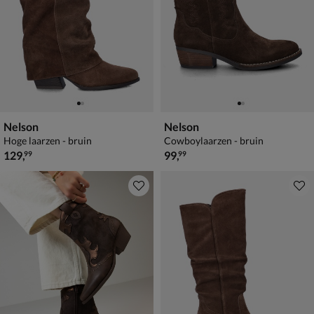
Nelson
Nelson
Hoge laarzen - bruin
Cowboylaarzen - bruin
€ 129,99
€ 99,99
129
,
99
,
99
99