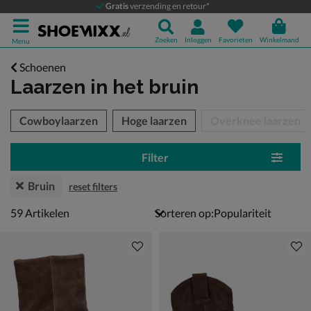
Gratis
verzending en retour*
Zoeken
Inloggen
Favorieten
Winkelmand
Menu
Schoenen
Laarzen
in het bruin
tegorieën over
Cowboylaarzen
Hoge laarzen
Overknee laarzen
Filter
Bruin
reset filters
59 artikelen
59
Artikelen
Sorteren op: