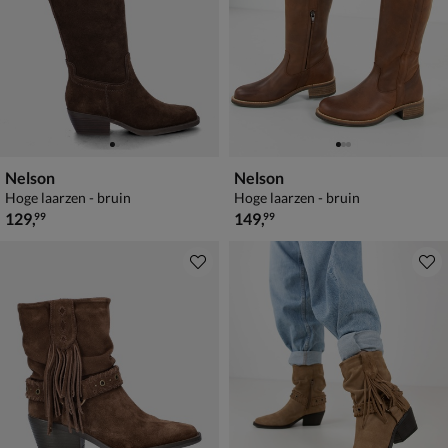
Nelson
Nelson
Hoge laarzen - bruin
Hoge laarzen - bruin
€ 129,99
€ 149,99
129
,
149
,
99
99