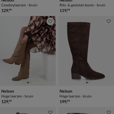
Cowboylaarzen - bruin
Rits- & gesloten boots - bruin
€ 129,99
€ 119,99
129
,
119
,
99
99
Nelson
Nelson
Hoge laarzen - bruin
Hoge laarzen - bruin
€ 129,99
€ 199,99
129
,
199
,
99
99