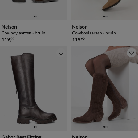
Nelson
Nelson
Cowboylaarzen - bruin
Cowboylaarzen - bruin
€ 119,99
€ 119,99
119
,
119
,
99
99
Gabor Best Fitting
Nelson