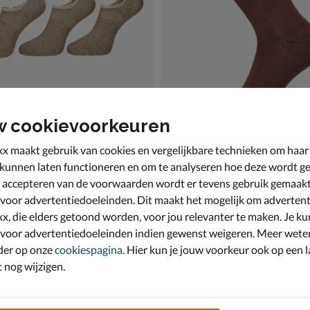
w cookievoorkeuren
x maakt gebruik van cookies en vergelijkbare technieken om haar
3-Pack Sneakersokken
Skechers 3-Pack
 kunnen laten functioneren en om te analyseren hoe deze wordt ge
bruin
Sokken - bruin
 accepteren van de voorwaarden wordt er tevens gebruik gemaak
€ 9,99
9
,
99
 voor advertentiedoeleinden. Dit maakt het mogelijk om advertent
x, die elders getoond worden, voor jou relevanter te maken. Je ku
 voor advertentiedoeleinden indien gewenst weigeren. Meer wete
der op onze
cookiespagina
. Hier kun je jouw voorkeur ook op een l
nog wijzigen.