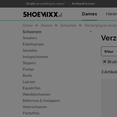
Gratis
verzending en retour*
Achteraf
betalen
Dames
Here
Home
Dames
Schoenen
Verzorging en acces
Schoenen
Sla categorieën over
Verz
Sneakers
Enkellaarsjes
Sandalen
Kleur
Instapschoenen
Brui
Slippers
Pumps
3 artikel
3
Artike
Boots
Laarzen
Espadrilles
Wandelschoenen
Ballerinas & instappers
Veterschoenen
Pantoffels