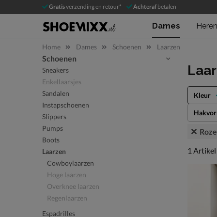
Gratis
verzending en retour*
Achteraf
betalen
Dames
Here
Home
Dames
Schoenen
Laarzen
Schoenen
Sla categorieën over
Laa
Sneakers
Enkellaarsjes
Sandalen
Kleur
Instapschoenen
Hakvo
Slippers
Pumps
Roze
Boots
1 artikel
1
Artikel
Laarzen
Cowboylaarzen
Hoge laarzen
Overknee laarzen
Regenlaarzen
Espadrilles