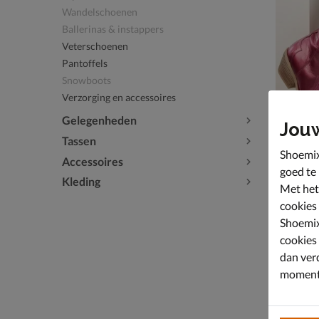
Wandelschoenen
Ballerinas & instappers
Veterschoenen
Pantoffels
Snowboots
Verzorging en accessoires
Gelegenheden
Jou
Tassen
Shoemix
Accessoires
goed te
Kleding
Met het
Nelson
Cowboylaa
cookies
van € 99
69
,
9
99
,
99
Shoemix
cookies
dan ver
moment 