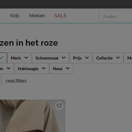
n
Kids
Merken
SALE
rzen
in het roze
Merk
Schoenmaat
Prijs
Collectie
Ma
rm
Hakhoogte
Neus
reset filters