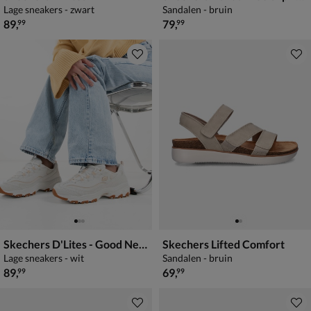
Lage sneakers - zwart
Sandalen - bruin
€ 89,99
€ 79,99
89
,
79
,
99
99
Skechers D'Lites - Good Neutral
Skechers Lifted Comfort
Lage sneakers - wit
Sandalen - bruin
€ 89,99
€ 69,99
89
,
69
,
99
99