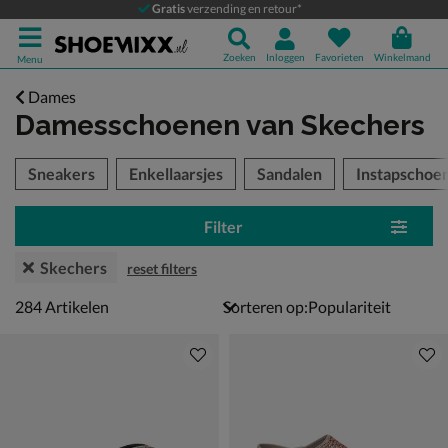
Gratis
verzending en retour*
Zoeken
Inloggen
Favorieten
Winkelmand
Menu
Dames
Damesschoenen
van Skechers
tegorieën over
Sneakers
Enkellaarsjes
Sandalen
Instapschoe
Filter
Skechers
reset filters
284 artikelen
284
Artikelen
Sorteren op: