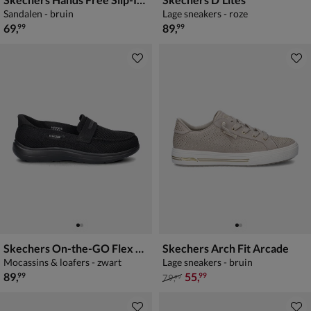
Sandalen - bruin
Lage sneakers - roze
€ 69,99
€ 89,99
69
,
89
,
99
99
Skechers On-the-GO Flex Radiant - Bonnie
Skechers Arch Fit Arcade
Mocassins & loafers - zwart
Lage sneakers - bruin
€ 89,99
van € 79,99 voor € 55,99
89
,
55
,
99
99
79
,
99