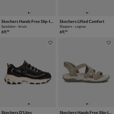
Skechers Hands Free Slip-Ins Summits
Skechers Lifted Comfort
Sandalen - bruin
Slippers - cognac
€ 69,99
€ 69,99
69
,
69
,
99
99
Skechers D'Lites
Skechers Hands Free Slip-Ins Reggar Slim