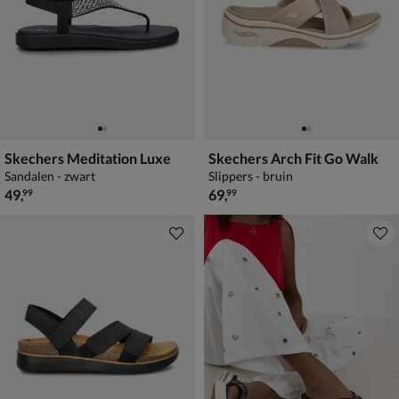
Skechers Meditation Luxe
Skechers Arch Fit Go Walk
Sandalen - zwart
Slippers - bruin
€ 49,99
€ 69,99
49
,
69
,
99
99