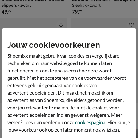
Slippers - zwart
Sleehak - zwart
€ 49,99
€ 79,99
49
,
79
,
99
99
Jouw cookievoorkeuren
Shoemixx maakt gebruik van cookies en vergelijkbare
technieken om haar website goed te kunnen laten
functioneren en om te analyseren hoe deze wordt
gebruikt. Met het accepteren van de voorwaarden wordt
er tevens gebruik gemaakt van cookies voor
advertentiedoeleinden. Dit maakt het mogelijk om
advertenties van Shoemixx, die elders getoond worden,
voor jou relevanter te maken. Je kunt de cookies voor
Skechers On-the-GO Flex Radiant - Bonnie
Skechers Go Walk Flex
advertentiedoeleinden indien gewenst weigeren. Meer
Mocassins & loafers - taupe
Slippers - bruin
€ 89,99
€ 69,99
89
,
69
,
99
99
weten? Lees dan verder op onze
cookiespagina
. Hier kun je
jouw voorkeur ook op een later moment nog wijzigen.