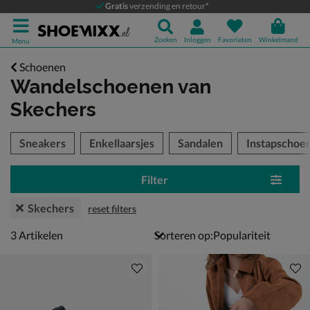
Gratis
verzending en retour*
Zoeken
Inloggen
Favorieten
Winkelmand
Menu
Schoenen
Wandelschoenen
van
Skechers
tegorieën over
Sneakers
Enkellaarsjes
Sandalen
Instapschoe
Filter
Skechers
reset filters
3 artikelen
3
Artikelen
Sorteren op: