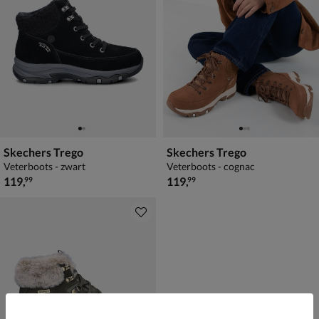
Skechers Trego
Skechers Trego
Veterboots - zwart
Veterboots - cognac
€ 119,99
€ 119,99
119
,
119
,
99
99