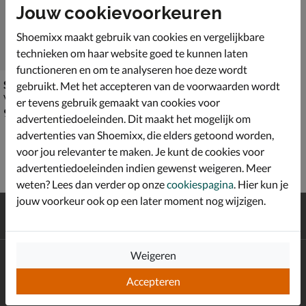
Jouw cookievoorkeuren
Shoemixx maakt gebruik van cookies en vergelijkbare
technieken om haar website goed te kunnen laten
functioneren en om te analyseren hoe deze wordt
Skechers Trego
gebruikt. Met het accepteren van de voorwaarden wordt
Veterboots - groen
er tevens gebruik gemaakt van cookies voor
€ 99,99
99
,
99
advertentiedoeleinden. Dit maakt het mogelijk om
advertenties van Shoemixx, die elders getoond worden,
voor jou relevanter te maken. Je kunt de cookies voor
advertentiedoeleinden indien gewenst weigeren. Meer
weten? Lees dan verder op onze
cookiespagina
. Hier kun je
jouw voorkeur ook op een later moment nog wijzigen.
Gratis
verzending en retour*
Achteraf
betalen
Weigeren
Altijd op de hoogte zijn?
Schrijf je in voor de Shoemixx nieuwsbrief en ontvang €10,-
Accepteren
*
welkomstkorting!