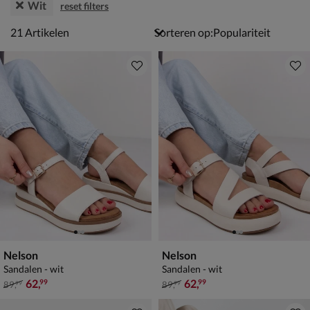
Wit
reset filters
21 artikelen
21
Artikelen
Sorteren op:
Nelson
Nelson
Sandalen - wit
Sandalen - wit
van € 89,99 voor € 62,99
van € 89,99 voor € 62,99
62
,
62
,
99
99
89
,
89
,
99
99