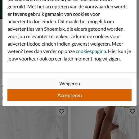
gebruikt. Met het accepteren van de voorwaarden wordt
er tevens gebruik gemaakt van cookies voor
advertentiedoeleinden. Dit maakt het mogelijk om
advertenties van Shoemixx, die elders getoond worden,
voor jou relevanter te maken. Je kunt de cookies voor
advertentiedoeleinden indien gewenst weigeren. Meer
weten? Lees dan verder op onze
cookiespagina
. Hier kun je
jouw voorkeur ook op een later moment nog wijzigen.
Weigeren
Ara Bilbao
Marco Tozzi
Sandalen - wit
Sandalen - wit
Accepteren
€ 89,99
€ 59,99
89
,
59
,
99
99