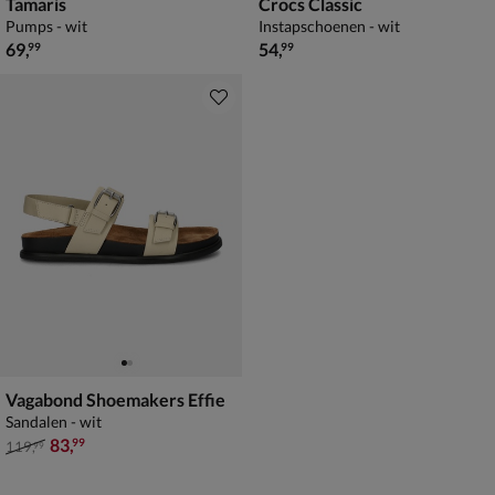
Tamaris
Crocs Classic
Pumps - wit
Instapschoenen - wit
€ 69,99
€ 54,99
69
,
54
,
99
99
Vagabond Shoemakers Effie
Sandalen - wit
van € 119,99 voor € 83,99
83
,
99
119
,
99