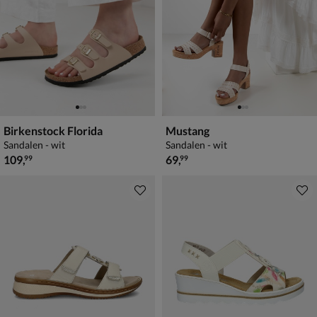
Birkenstock Florida
Mustang
Sandalen - wit
Sandalen - wit
€ 109,99
€ 69,99
109
,
69
,
99
99