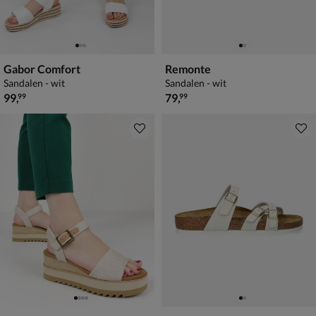
Gabor Comfort
Remonte
Sandalen - wit
Sandalen - wit
€ 99,99
€ 79,99
99
,
79
,
99
99