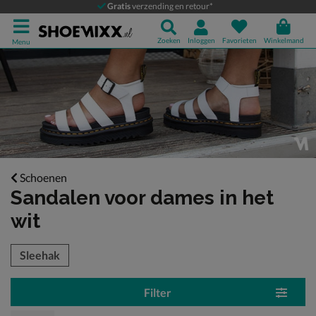
Gratis
verzending en retour*
Zoeken
Inloggen
Favorieten
Winkelmand
Menu
Schoenen
Sandalen voor dames
in het
wit
tegorieën over
Sleehak
Filter