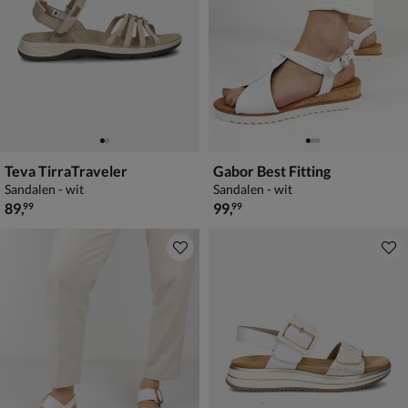
Teva TirraTraveler
Gabor Best Fitting
Sandalen - wit
Sandalen - wit
€ 89,99
€ 99,99
89
,
99
,
99
99