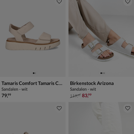
Tamaris Comfort Tamaris Comfort
Birkenstock Arizona
Sandalen - wit
Sandalen - wit
€ 79,99
van € 119,99 voor € 83,99
79
,
83
,
99
99
119
,
99