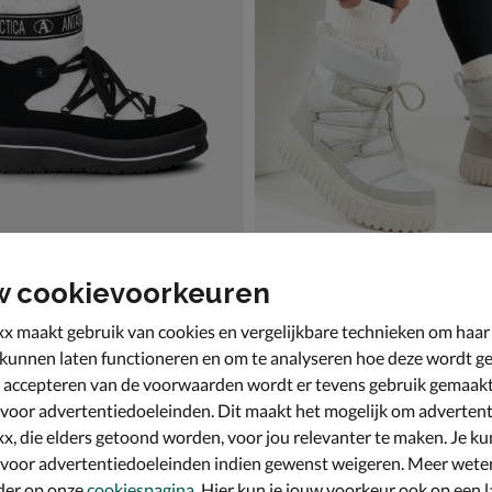
w cookievoorkeuren
ca
Antarctica
 - wit
Snowboots - wit
x maakt gebruik van cookies en vergelijkbare technieken om haar
9,99 voor € 76,99
€ 119,99
,
119
,
99
99
 kunnen laten functioneren en om te analyseren hoe deze wordt ge
 accepteren van de voorwaarden wordt er tevens gebruik gemaak
 voor advertentiedoeleinden. Dit maakt het mogelijk om advertent
x, die elders getoond worden, voor jou relevanter te maken. Je ku
 voor advertentiedoeleinden indien gewenst weigeren. Meer wete
der op onze
cookiespagina
. Hier kun je jouw voorkeur ook op een l