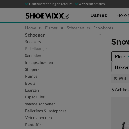
Gratis
verzending en retour*
Achteraf
betalen
Dames
Here
Home
Dames
Schoenen
Snowboots
Schoenen
Sla categorieën over
Sno
Sneakers
Enkellaarsjes
Sandalen
Kleur
Instapschoenen
Hakvo
Slippers
Pumps
Wit
Boots
5 artikel
5
Artike
Laarzen
Espadrilles
Wandelschoenen
Ballerinas & instappers
Veterschoenen
Pantoffels