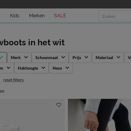
n
Kids
Merken
SALE
wboots
in het wit
Merk
Schoenmaat
Prijs
Materiaal
V
rm
Hakhoogte
Neus
reset filters
en
len