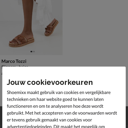
Marco Tozzi
Slippers - beige
van € 69,99 voor € 48,99
48
,
99
69
,
99
Jouw cookievoorkeuren
Shoemixx maakt gebruik van cookies en vergelijkbare
technieken om haar website goed te kunnen laten
functioneren en om te analyseren hoe deze wordt
Gratis
verzending en retour*
gebruikt. Met het accepteren van de voorwaarden wordt
Achteraf
betalen
er tevens gebruik gemaakt van cookies voor
advertentiedoeleinden. Dit maakt het mogelijk om