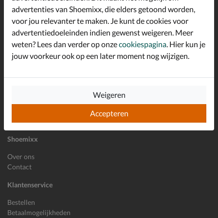
advertenties van Shoemixx, die elders getoond worden,
Altijd op de hoogte zijn?
voor jou relevanter te maken. Je kunt de cookies voor
Schrijf je in voor de Shoemixx nieuwsbrief en ontvang €10,-
*
welkomstkorting!
advertentiedoeleinden indien gewenst weigeren. Meer
weten? Lees dan verder op onze
cookiespagina
. Hier kun je
jouw voorkeur ook op een later moment nog wijzigen.
E-mailadres
Inschrijven
Weigeren
Wil je ons volgen?
Accepteren
Shoemixx
Over ons
Contact
Klantenservice
Bestellen
Betaalmogelijkheden