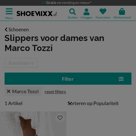
Gratis
verzending en retour*
Zoeken
Inloggen
Favorieten
Winkelmand
Menu
Schoenen
Slippers voor dames
van
Marco Tozzi
tegorieën over
Badslippers
Filter
Marco Tozzi
reset filters
1 artikel
1
Artikel
Sorteren op: