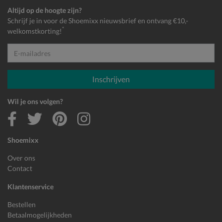
Altijd op de hoogte zijn?
Schrijf je in voor de Shoemixx nieuwsbrief en ontvang €10,-
*
welkomstkorting!
E-mailadres
Inschrijven
Wil je ons volgen?
Shoemixx
Over ons
Contact
Klantenservice
Bestellen
Betaalmogelijkheden