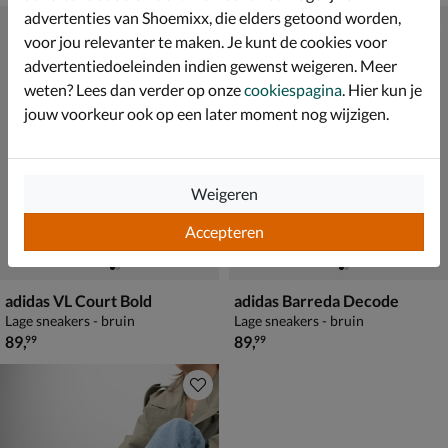
advertenties van Shoemixx, die elders getoond worden,
voor jou relevanter te maken. Je kunt de cookies voor
advertentiedoeleinden indien gewenst weigeren. Meer
weten? Lees dan verder op onze
cookiespagina
. Hier kun je
jouw voorkeur ook op een later moment nog wijzigen.
Weigeren
Accepteren
adidas VL Court Bold
adidas Barreda Decode
Lage sneakers - bruin
Lage sneakers - bruin
€ 89,99
€ 89,99
89
,
89
,
99
99