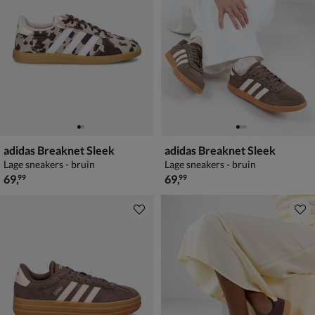
adidas Breaknet Sleek
adidas Breaknet Sleek
Lage sneakers - bruin
Lage sneakers - bruin
€ 69,99
€ 69,99
69
,
69
,
99
99