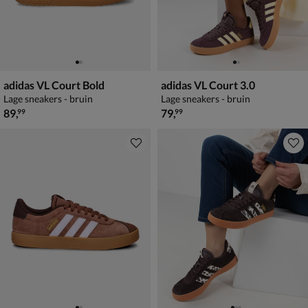
adidas VL Court Bold
adidas VL Court 3.0
Lage sneakers - bruin
Lage sneakers - bruin
€ 89,99
€ 79,99
89
,
79
,
99
99