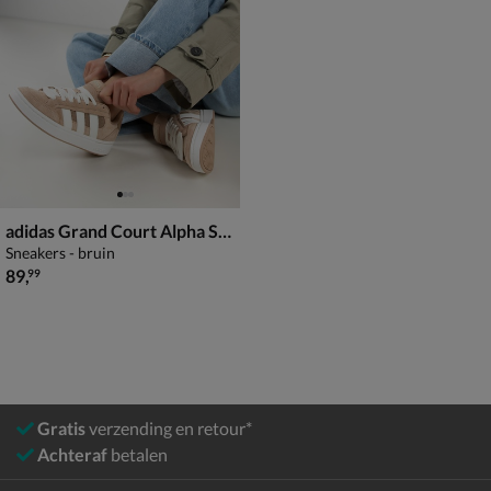
adidas Grand Court Alpha SK8
Sneakers - bruin
€ 89,99
89
,
99
Gratis
verzending en retour*
Achteraf
betalen