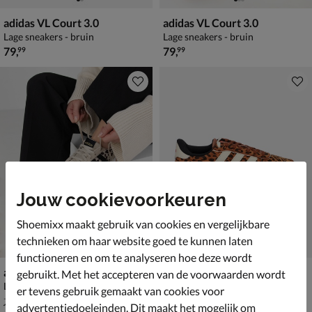
adidas VL Court 3.0
adidas VL Court 3.0
Lage sneakers - bruin
Lage sneakers - bruin
€ 79,99
€ 79,99
79
,
79
,
99
99
Jouw cookievoorkeuren
Shoemixx maakt gebruik van cookies en vergelijkbare
technieken om haar website goed te kunnen laten
functioneren en om te analyseren hoe deze wordt
adidas Run 70s 2.0
adidas Breaknet Sleek
gebruikt. Met het accepteren van de voorwaarden wordt
Lage sneakers - bruin
Lage sneakers - bruin
er tevens gebruik gemaakt van cookies voor
van € 79,99 voor € 55,99
€ 69,99
55
,
69
,
99
99
79
,
99
advertentiedoeleinden. Dit maakt het mogelijk om