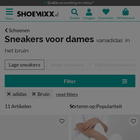
Gratis
verzending en retour*
Zoeken
Inloggen
Favorieten
Winkelmand
Menu
Schoenen
Sneakers voor dames
vanadidas
in
het bruin
tegorieën over
Lage sneakers
Hoge sneakers
Platform sneakers
Filter
adidas
Bruin
reset filters
11 artikelen
11
Artikelen
Sorteren op: