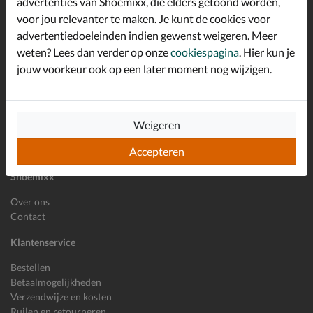
advertenties van Shoemixx, die elders getoond worden,
Schrijf je in voor de Shoemixx nieuwsbrief en ontvang €10,-
voor jou relevanter te maken. Je kunt de cookies voor
*
welkomstkorting!
advertentiedoeleinden indien gewenst weigeren. Meer
weten? Lees dan verder op onze
cookiespagina
. Hier kun je
jouw voorkeur ook op een later moment nog wijzigen.
E-mailadres
Inschrijven
Wil je ons volgen?
Weigeren
Accepteren
Shoemixx
Over ons
Contact
Klantenservice
Bestellen
Betaalmogelijkheden
Verzendwijze en kosten
Ruilen en retourneren