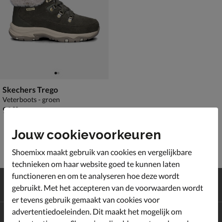
Skechers Trego
Veterboots - groen
€ 99,99
99
,
99
Jouw cookievoorkeuren
Shoemixx maakt gebruik van cookies en vergelijkbare
technieken om haar website goed te kunnen laten
functioneren en om te analyseren hoe deze wordt
Gratis
verzending en retour*
gebruikt. Met het accepteren van de voorwaarden wordt
Achteraf
betalen
er tevens gebruik gemaakt van cookies voor
advertentiedoeleinden. Dit maakt het mogelijk om
Altijd op de hoogte zijn?