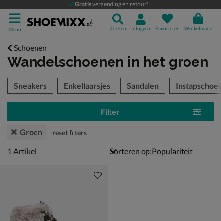
Gratis
verzending en retour*
Zoeken
Inloggen
Favorieten
Winkelmand
Menu
Schoenen
Wandelschoenen
in het groen
tegorieën over
Sneakers
Enkellaarsjes
Sandalen
Instapschoe
Filter
Groen
reset filters
1 artikel
1
Artikel
Sorteren op: