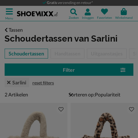
Gratis
verzending en retour*
Zoeken
Inloggen
Favorieten
Winkelmand
Menu
Tassen
Schoudertassen
van Sarlini
tegorieën over
Schoudertassen
Handtassen
Uitgaanstasjes
S
Filter
Sarlini
reset filters
2 artikelen
2
Artikelen
Sorteren op: