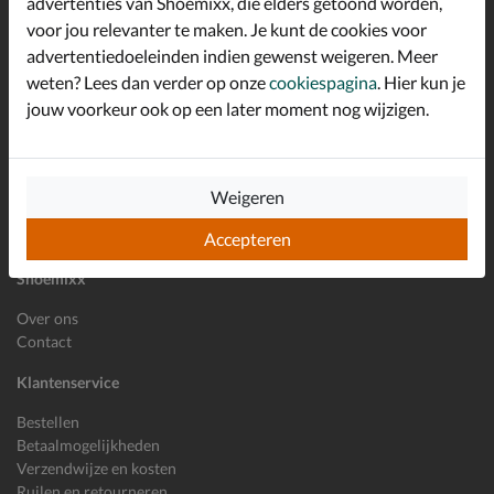
advertenties van Shoemixx, die elders getoond worden,
Schrijf je in voor de Shoemixx nieuwsbrief en ontvang €10,-
voor jou relevanter te maken. Je kunt de cookies voor
*
welkomstkorting!
advertentiedoeleinden indien gewenst weigeren. Meer
weten? Lees dan verder op onze
cookiespagina
. Hier kun je
jouw voorkeur ook op een later moment nog wijzigen.
E-mailadres
Inschrijven
Wil je ons volgen?
Weigeren
Accepteren
Shoemixx
Over ons
Contact
Klantenservice
Bestellen
Betaalmogelijkheden
Verzendwijze en kosten
Ruilen en retourneren