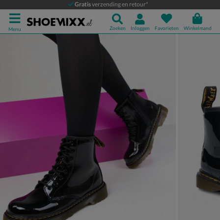
Dr. Martens
Gratis
verzending en retour*
Veterboots
Zoeken
Inloggen
Favorieten
Winkelmand
Menu
Product media galerij