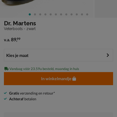
Dr. Martens
Veterboots - zwart
89
,
99
v.a.
vanaf € 89,99
Vandaag vóór 23.59u besteld, maandag in huis
In winkelmandje
Gratis
verzending en retour*
Achteraf
betalen