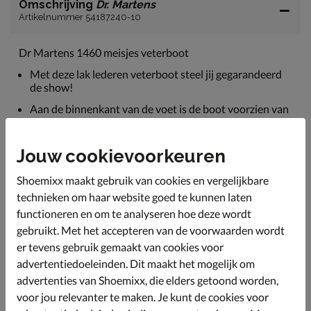
Omschrijving
Dr. Martens
Artikelnummer 54187240-10
Dr Martens 1460 meisjes veterboot
Met deze lak lederen veterboot steel jij gegarandeerd
de show!
Aan de binnenkant van de voet is de boot voorzien van
een functionele rits voor een gemakkelijke instap.
De rubberen zool is zeer flexibel en draagt hierdoor
Jouw cookievoorkeuren
comfortabel.
Opvallend aan deze boot is de gele stiksel om de zool
Shoemixx maakt gebruik van cookies en vergelijkbare
rand,
technieken om haar website goed te kunnen laten
Op zoek naar Dr. Martens in een grotere maat? Kijk dan
functioneren en om te analyseren hoe deze wordt
bij artikelnummer 24150740.
gebruikt. Met het accepteren van de voorwaarden wordt
er tevens gebruik gemaakt van cookies voor
Let op, vanaf maat 28 vindt een maat/prijsverhoging
plaats.
advertentiedoeleinden. Dit maakt het mogelijk om
advertenties van Shoemixx, die elders getoond worden,
voor jou relevanter te maken. Je kunt de cookies voor
Specificaties