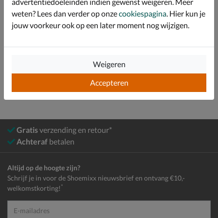
advertentiedoeleinden indien gewenst weigeren. Meer
weten? Lees dan verder op onze
cookiespagina
. Hier kun je
Over Dr. Martens
jouw voorkeur ook op een later moment nog wijzigen.
Bekijk meer
Weigeren
Meisjes
Schoenen
Boots
Veterboots
Accepteren
Gratis
verzending en retour*
Achteraf
betalen
Altijd op de hoogte zijn?
Schrijf je in voor de Shoemixx nieuwsbrief en ontvang €10,-
*
welkomstkorting!