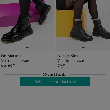
Dr. Martens
Nelson Kids
Veterboots - zwart
Veterboots - zwart
vanaf € 89,99
€ 79,99
v.a.
89
,
79
,
99
99
30
van
82 gezien
Bekijk meer producten