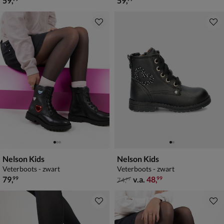
59
,
59
,
Nelson Kids
Nelson Kids
Veterboots - zwart
Veterboots - zwart
€ 79,99
van € 74,99 vanaf € 48,99
79
,
v.a.
48
,
99
99
74
,
99