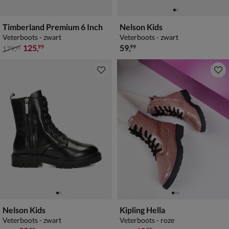
Timberland Premium 6 Inch
Nelson Kids
Veterboots - zwart
Veterboots - zwart
van € 179,99 voor € 125,99
€ 59,99
125
,
59
,
99
99
179
,
99
Nelson Kids
Kipling Hella
Veterboots - zwart
Veterboots - roze