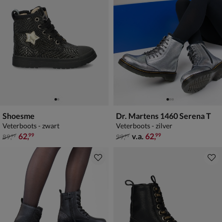
Shoesme
Dr. Martens 1460 Serena T
Veterboots - zwart
Veterboots - zilver
van € 89,99 voor € 62,99
van € 99,99 vanaf € 62,99
62
,
v.a.
62
,
99
99
89
,
99
,
99
99