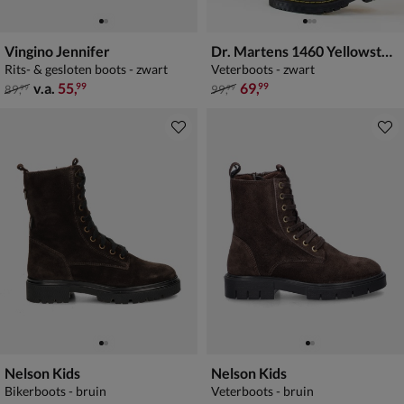
Vingino Jennifer
Dr. Martens 1460 Yellowstone Winter Grip
Rits- & gesloten boots - zwart
Veterboots - zwart
van € 89,99 vanaf € 55,99
van € 99,99 voor € 69,99
v.a.
55
,
69
,
99
99
89
,
99
,
99
99
Nelson Kids
Nelson Kids
Bikerboots - bruin
Veterboots - bruin