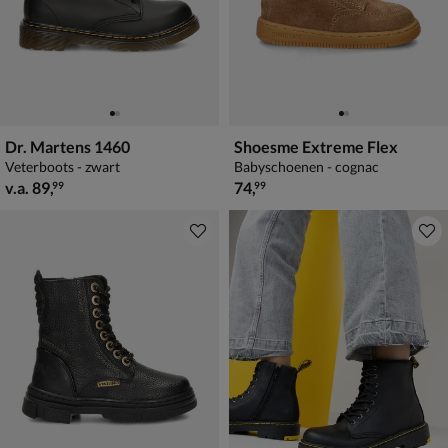
Dr. Martens 1460
Shoesme Extreme Flex
Veterboots - zwart
Babyschoenen - cognac
vanaf € 89,99
€ 74,99
v.a.
89
,
74
,
99
99