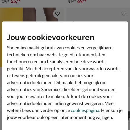
van € 79,99 voor € 55,99
van € 99,99 voor € 69,99
55
,
69
,
99
99
79
,
99
,
99
99
Jouw cookievoorkeuren
Shoemixx maakt gebruik van cookies en vergelijkbare
technieken om haar website goed te kunnen laten
functioneren en om te analyseren hoe deze wordt
gebruikt. Met het accepteren van de voorwaarden wordt
er tevens gebruik gemaakt van cookies voor
advertentiedoeleinden. Dit maakt het mogelijk om
advertenties van Shoemixx, die elders getoond worden,
Nelson Kids
Nelson Kids
voor jou relevanter te maken. Je kunt de cookies voor
Veterboots - brons
Veterboots - zwart
advertentiedoeleinden indien gewenst weigeren. Meer
€ 59,99
€ 59,99
59
,
59
,
99
99
weten? Lees dan verder op onze
cookiespagina
. Hier kun je
jouw voorkeur ook op een later moment nog wijzigen.