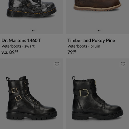
Dr. Martens 1460 T
Timberland Pokey Pine
Veterboots - zwart
Veterboots - bruin
vanaf € 89,99
€ 79,99
v.a.
89
,
79
,
99
99