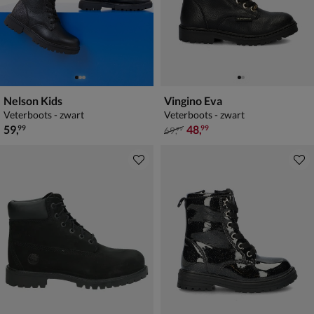
Nelson Kids
Vingino Eva
Veterboots - zwart
Veterboots - zwart
€ 59,99
van € 69,99 voor € 48,99
59
,
48
,
99
99
69
,
99