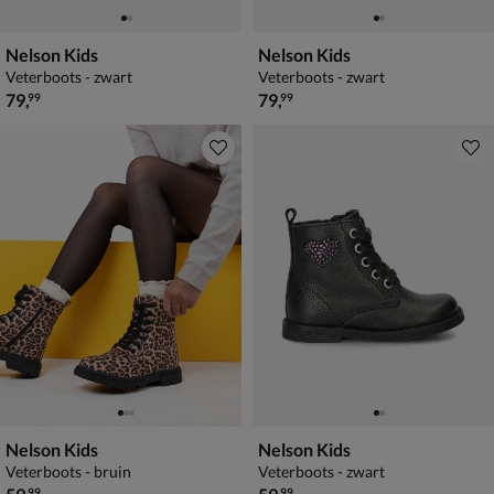
Nelson Kids
Nelson Kids
Veterboots - zwart
Veterboots - zwart
€ 79,99
€ 79,99
79
,
79
,
99
99
Nelson Kids
Nelson Kids
Veterboots - bruin
Veterboots - zwart
€ 59,99
€ 59,99
99
99