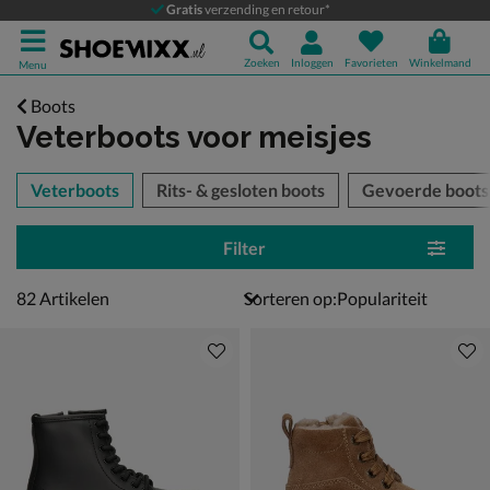
Gratis
verzending en retour*
Zoeken
Inloggen
Favorieten
Winkelmand
Menu
Boots
Veterboots voor meisjes
tegorieën over
Veterboots
Rits- & gesloten boots
Gevoerde boots
Filter
82 artikelen
82
Artikelen
Sorteren op: