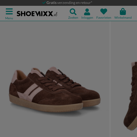
Gabor
Gratis
verzending en retour*
Lage sneakers
Zoeken
Inloggen
Favorieten
Winkelmand
Menu
Product media galerij