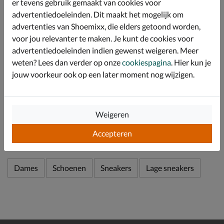
er tevens gebruik gemaakt van cookies voor
Hierdoor loop je de hele dag comfortabel en biedt de
advertentiedoeleinden. Dit maakt het mogelijk om
schoen een goede warmte- en vocht regulatie. Het
advertenties van Shoemixx, die elders getoond worden,
voetbed is daarnaast uitneembaar en kan de schoen
ook met eigen zolen gedragen worden.
voor jou relevanter te maken. Je kunt de cookies voor
advertentiedoeleinden indien gewenst weigeren. Meer
Afgewerkt met een trendy gumsole. Dit rubber heeft
een goede grip en zorgt zo voor betere stabiliteit.
weten? Lees dan verder op onze
cookiespagina
. Hier kun je
jouw voorkeur ook op een later moment nog wijzigen.
Specificaties
Weigeren
Over Gabor
Accepteren
Bekijk meer
Dames
Schoenen
Sneakers
Lage sneakers