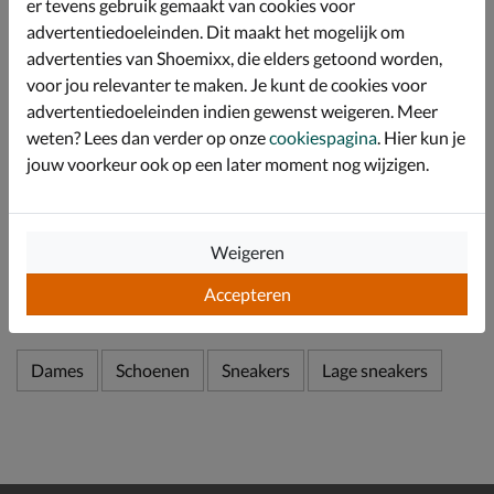
er tevens gebruik gemaakt van cookies voor
Hierdoor loop je de hele dag comfortabel en biedt de
advertentiedoeleinden. Dit maakt het mogelijk om
schoen een goede warmte- en vocht regulatie. Het
advertenties van Shoemixx, die elders getoond worden,
voetbed is daarnaast uitneembaar en kan de schoen
ook met eigen zolen gedragen worden.
voor jou relevanter te maken. Je kunt de cookies voor
advertentiedoeleinden indien gewenst weigeren. Meer
Afgewerkt met een trendy gumsole. Dit rubber heeft
een goede grip en zorgt zo voor betere stabiliteit.
weten? Lees dan verder op onze
cookiespagina
. Hier kun je
jouw voorkeur ook op een later moment nog wijzigen.
Specificaties
Weigeren
Over Gabor
Accepteren
Bekijk meer
Dames
Schoenen
Sneakers
Lage sneakers