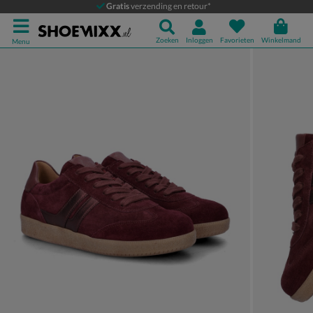
Gabor
Gratis
verzending en retour*
Lage sneakers
Zoeken
Inloggen
Favorieten
Winkelmand
Menu
Product media galerij