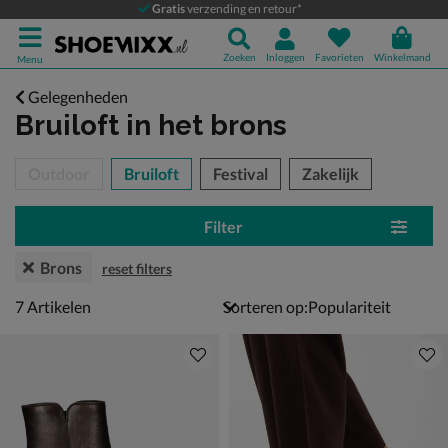
Gratis
verzending en retour*
Zoeken
Inloggen
Favorieten
Winkelmand
Menu
Gelegenheden
Bruiloft
in het brons
tegorieën over
Outdoor
Bruiloft
Festival
Zakelijk
Filter
Brons
reset filters
7 artikelen
7
Artikelen
Sorteren op: