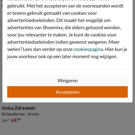
gebruikt. Met het accepteren van de voorwaarden wordt
Pumps - brons
Enkellaarsjes - brons
€ 119,99
€ 249,99
119
,
249
,
99
99
er tevens gebruik gemaakt van cookies voor
advertentiedoeleinden. Dit maakt het mogelijk om
advertenties van Shoemixx, die elders getoond worden,
voor jou relevanter te maken. Je kunt de cookies voor
advertentiedoeleinden indien gewenst weigeren. Meer
weten? Lees dan verder op onze
cookiespagina
. Hier kun je
jouw voorkeur ook op een later moment nog wijzigen.
Weigeren
Accepteren
Unisa Zdreamin
Schoudertas - brons
van € 99,99 voor € 69,99
69
,
99
99
,
99