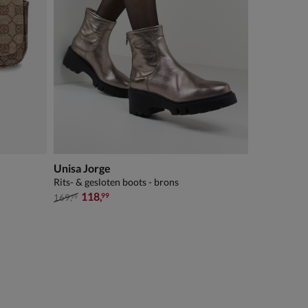
Unisa Jorge
Rits- & gesloten boots - brons
van € 169,99 voor € 118,99
118
,
99
169
,
99