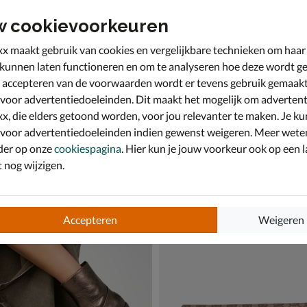
w cookievoorkeuren
x maakt gebruik van cookies en vergelijkbare technieken om haar
 kunnen laten functioneren en om te analyseren hoe deze wordt ge
 accepteren van de voorwaarden wordt er tevens gebruik gemaak
 voor advertentiedoeleinden. Dit maakt het mogelijk om advertent
x, die elders getoond worden, voor jou relevanter te maken. Je ku
 voor advertentiedoeleinden indien gewenst weigeren. Meer wete
der op onze
cookiespagina
. Hier kun je jouw voorkeur ook op een l
nog wijzigen.
Gabor Best Fitting
zen - brons
Rits- & gesloten boots - brons
9,99 voor € 139,99
van € 144,99 voor € 101,49
9
,
101
,
99
49
144
,
99
Accepteren
Weigeren