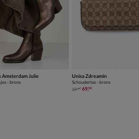
s Amsterdam Julie
Unisa Zdreamin
jes - brons
Schoudertas - brons
van € 99,99 voor € 69,99
69
,
99
99
,
99