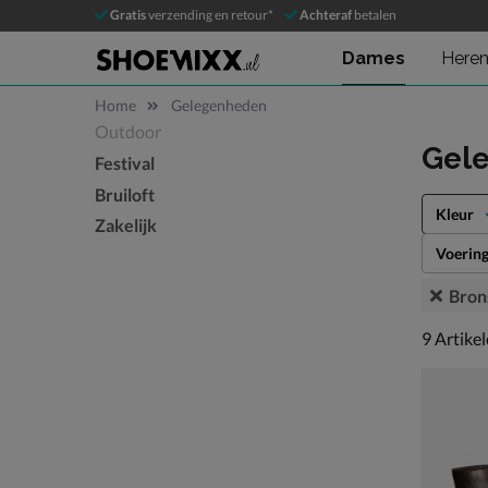
Gratis
verzending en retour*
Achteraf
betalen
Dames
Here
Home
Gelegenheden
Outdoor
Sla categorieën over
Gel
Festival
Bruiloft
Kleur
Zakelijk
Voerin
Bron
9 artikel
9
Artike