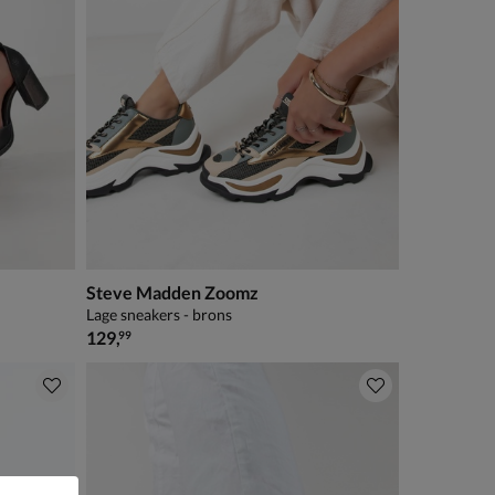
Steve Madden Zoomz
Lage sneakers - brons
€ 129,99
129
,
99