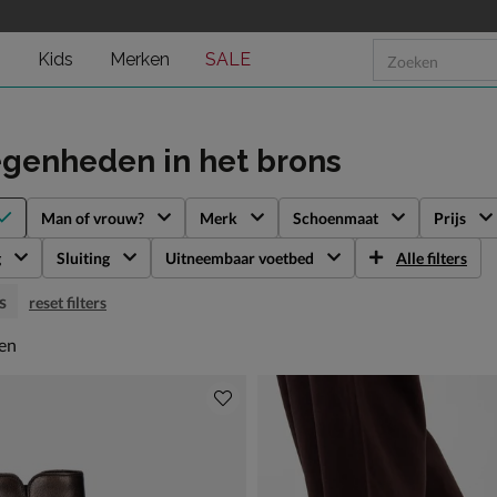
n
Kids
Merken
SALE
egenheden
in het brons
Man of vrouw?
Merk
Schoenmaat
Prijs
g
Sluiting
Uitneembaar voetbed
Alle filters
s
reset filters
en
len