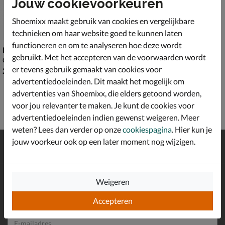
Jouw cookievoorkeuren
Shoemixx maakt gebruik van cookies en vergelijkbare
technieken om haar website goed te kunnen laten
functioneren en om te analyseren hoe deze wordt
Blundstone 1448
gebruikt. Met het accepteren van de voorwaarden wordt
Chelseaboots - zwart
er tevens gebruik gemaakt van cookies voor
€ 209,99
209
,
99
advertentiedoeleinden. Dit maakt het mogelijk om
advertenties van Shoemixx, die elders getoond worden,
voor jou relevanter te maken. Je kunt de cookies voor
advertentiedoeleinden indien gewenst weigeren. Meer
weten? Lees dan verder op onze
cookiespagina
. Hier kun je
Gratis
verzending en retour*
jouw voorkeur ook op een later moment nog wijzigen.
Achteraf
betalen
Altijd op de hoogte zijn?
Weigeren
Schrijf je in voor de Shoemixx nieuwsbrief en ontvang €10,-
*
Accepteren
welkomstkorting!