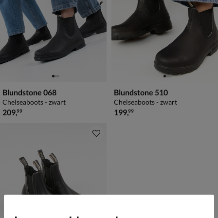
Blundstone 068
Blundstone 510
Chelseaboots - zwart
Chelseaboots - zwart
€ 209,99
€ 199,99
209
,
199
,
99
99