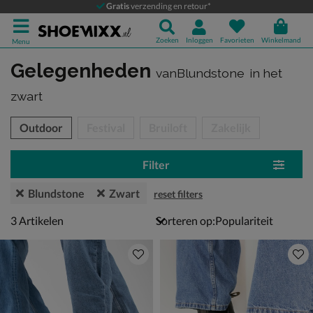
Gratis
verzending en retour*
Zoeken
Inloggen
Favorieten
Winkelmand
Menu
Gelegenheden
vanBlundstone
in het
zwart
tegorieën over
Outdoor
Festival
Bruiloft
Zakelijk
Filter
Blundstone
Zwart
reset filters
3 artikelen
3
Artikelen
Sorteren op: