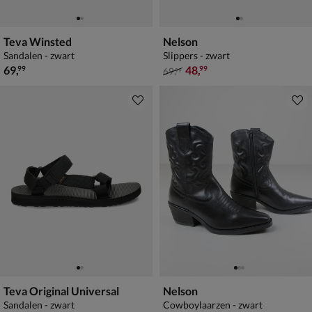
Teva Winsted
Nelson
Sandalen - zwart
Slippers - zwart
€ 69,99
van € 69,99 voor € 48,99
69
,
48
,
99
99
69
,
99
Teva Original Universal
Nelson
Sandalen - zwart
Cowboylaarzen - zwart