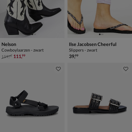
Nelson
Ilse Jacobsen Cheerful
Cowboylaarzen - zwart
Slippers - zwart
van € 159,99 voor € 111,99
€ 39,99
111
,
39
,
99
99
159
,
99