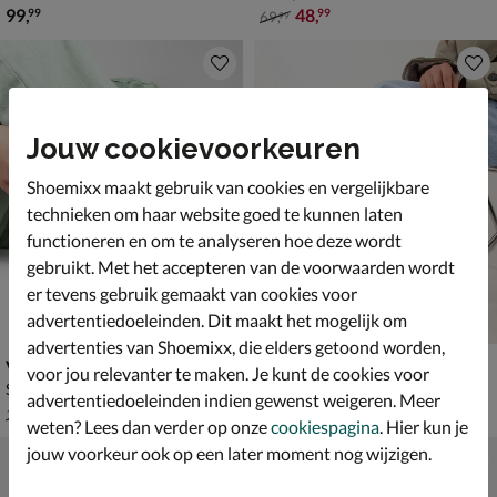
€ 99,99
van € 69,99 voor € 48,99
99
,
48
,
99
99
69
,
99
Jouw cookievoorkeuren
Shoemixx maakt gebruik van cookies en vergelijkbare
technieken om haar website goed te kunnen laten
functioneren en om te analyseren hoe deze wordt
gebruikt. Met het accepteren van de voorwaarden wordt
er tevens gebruik gemaakt van cookies voor
advertentiedoeleinden. Dit maakt het mogelijk om
advertenties van Shoemixx, die elders getoond worden,
Vans KNU Stack
Posh Feline
voor jou relevanter te maken. Je kunt de cookies voor
Sneakers - zwart
Ballerinas & instappers - zwart
advertentiedoeleinden indien gewenst weigeren. Meer
van € 119,99 voor € 83,99
van € 59,99 voor € 41,99
83
,
41
,
99
99
119
,
59
,
99
99
weten? Lees dan verder op onze
cookiespagina
. Hier kun je
jouw voorkeur ook op een later moment nog wijzigen.