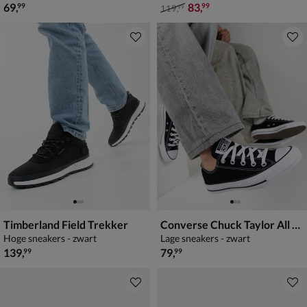
€ 69,99
van € 119,99 voor € 83,99
69
,
83
,
99
99
119
,
99
Timberland Field Trekker
Converse Chuck Taylor All Star
Hoge sneakers - zwart
Lage sneakers - zwart
€ 139,99
€ 79,99
139
,
79
,
99
99