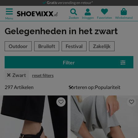
Gratis
verzending en retour*
Zoeken
Inloggen
Favorieten
Winkelmand
Menu
Gelegenheden
in het zwart
tegorieën over
Outdoor
Bruiloft
Festival
Zakelijk
Filter
Zwart
reset filters
297 artikelen
297
Artikelen
Sorteren op: