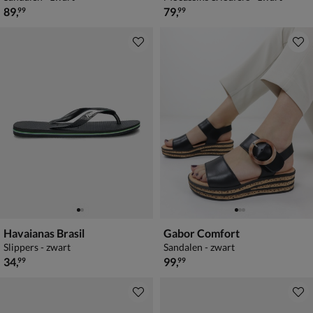
€ 89,99
€ 79,99
89
,
79
,
99
99
Havaianas Brasil
Gabor Comfort
Slippers - zwart
Sandalen - zwart
€ 34,99
€ 99,99
34
,
99
,
99
99