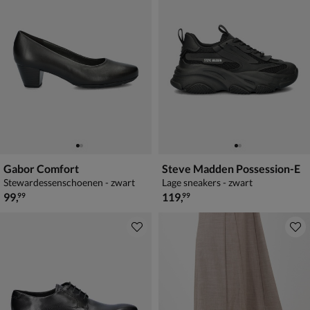
Gabor Comfort
Steve Madden Possession-E
Stewardessenschoenen - zwart
Lage sneakers - zwart
€ 99,99
€ 119,99
99
,
119
,
99
99