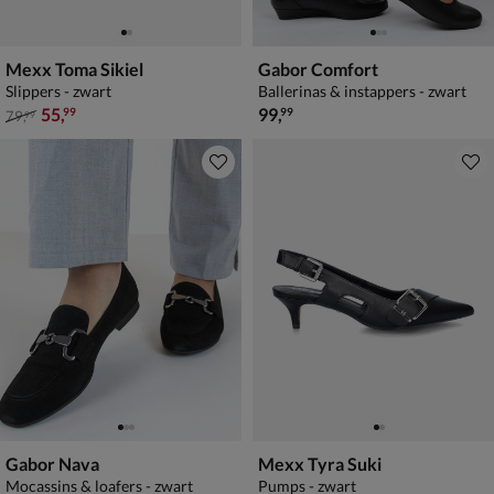
Mexx Toma Sikiel
Gabor Comfort
Slippers - zwart
Ballerinas & instappers - zwart
van € 79,99 voor € 55,99
€ 99,99
55
,
99
,
99
99
79
,
99
Gabor Nava
Mexx Tyra Suki
Mocassins & loafers - zwart
Pumps - zwart