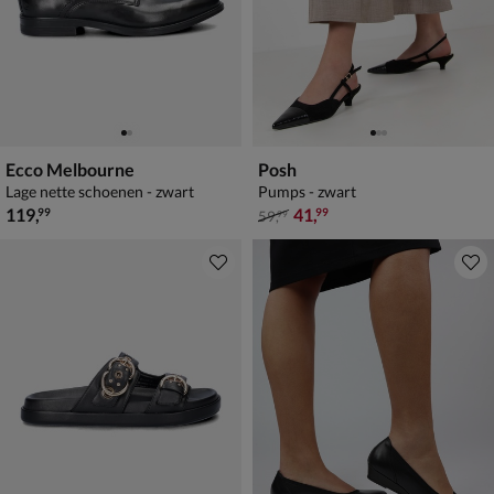
Ecco Melbourne
Posh
Lage nette schoenen - zwart
Pumps - zwart
€ 119,99
van € 59,99 voor € 41,99
119
,
41
,
99
99
59
,
99