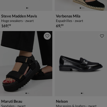
Steve Madden Mavis
Verbenas Mila
Hoge sneakers - zwart
Espadrilles - zwart
€ 169,99
€ 69,99
169
,
69
,
99
99
Maruti Beau
Nelson
Sandalen - zwart
Mocassins & loafers - zwart