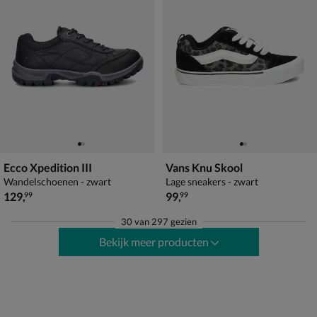
Ecco Xpedition III
Vans Knu Skool
Wandelschoenen - zwart
Lage sneakers - zwart
€ 129,99
€ 99,99
129
,
99
,
99
99
30
van
297 gezien
Bekijk meer producten