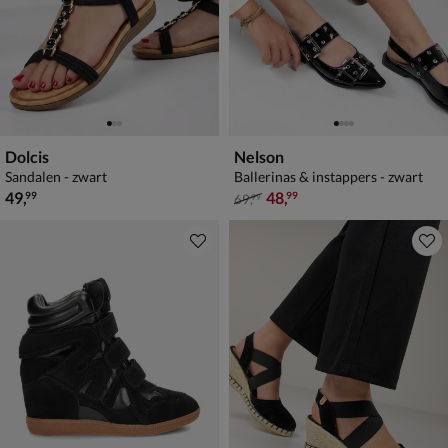
Dolcis
Nelson
Sandalen - zwart
Ballerinas & instappers - zwart
€ 49,99
van € 69,99 voor € 48,99
49
,
48
,
99
99
69
,
99