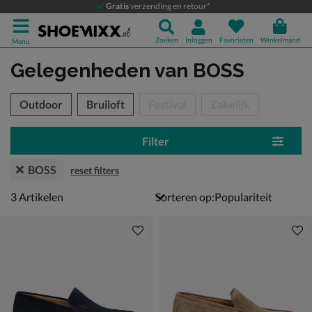
Gratis
verzending en retour*
Zoeken
Inloggen
Favorieten
Winkelmand
Menu
Gelegenheden
van BOSS
tegorieën over
Outdoor
Bruiloft
Festival
Zakelijk
Filter
BOSS
reset filters
3 artikelen
3
Artikelen
Sorteren op: