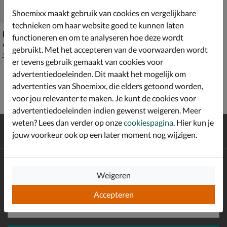
Shoemixx maakt gebruik van cookies en vergelijkbare
technieken om haar website goed te kunnen laten
BOSS Lamico Hat
functioneren en om te analyseren hoe deze wordt
Accessoires - beige
gebruikt. Met het accepteren van de voorwaarden wordt
van € 54,99 voor € 38,49
38
,
49
54
,
99
er tevens gebruik gemaakt van cookies voor
advertentiedoeleinden. Dit maakt het mogelijk om
advertenties van Shoemixx, die elders getoond worden,
voor jou relevanter te maken. Je kunt de cookies voor
advertentiedoeleinden indien gewenst weigeren. Meer
weten? Lees dan verder op onze
cookiespagina
. Hier kun je
Gratis
verzending en retour*
jouw voorkeur ook op een later moment nog wijzigen.
Achteraf
betalen
Altijd op de hoogte zijn?
Weigeren
Schrijf je in voor de Shoemixx nieuwsbrief en ontvang €10,-
*
welkomstkorting!
Accepteren
E-mailadres