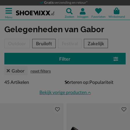
Gratis
verzending en retour*
Zoeken
Inloggen
Favorieten
Winkelmand
Menu
Gelegenheden
van Gabor
tegorieën over
Outdoor
Bruiloft
Festival
Zakelijk
Filter
Gabor
reset filters
45 artikelen
45
Artikelen
Sorteren op:
Bekijk vorige producten