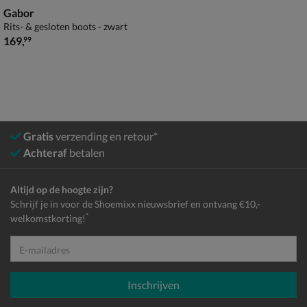
Gabor
Rits- & gesloten boots - zwart
€ 169,99
169
,
99
Gratis
verzending en retour*
Achteraf
betalen
Altijd op de hoogte zijn?
Schrijf je in voor de Shoemixx nieuwsbrief en ontvang €10,-
*
welkomstkorting!
E-mailadres
Inschrijven