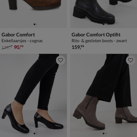
Gabor Comfort
Gabor Comfort Optifit
Enkellaarsjes - cognac
Rits- & gesloten boots - zwart
van € 129,99 voor € 90,99
€ 159,99
90
,
159
,
99
99
129
,
99