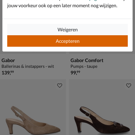
jouw voorkeur ook op een later moment nog wijzigen.
Weigeren
Accepteren
Gabor
Gabor Comfort
Ballerinas & instappers - wit
Pumps - taupe
€ 139,99
€ 99,99
139
,
99
,
99
99