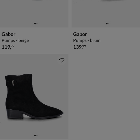
Gabor
Gabor
Pumps - beige
Pumps - bruin
€ 119,99
€ 139,99
119
,
139
,
99
99