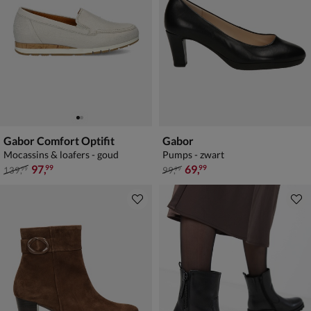
Gabor Comfort Optifit
Gabor
Mocassins & loafers - goud
Pumps - zwart
van € 139,99 voor € 97,99
van € 99,99 voor € 69,99
97
,
69
,
99
99
139
,
99
,
99
99