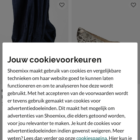
Jouw cookievoorkeuren
Shoemixx maakt gebruik van cookies en vergelijkbare
technieken om haar website goed te kunnen laten
functioneren en om te analyseren hoe deze wordt
Gabor
Gabor
gebruikt. Met het accepteren van de voorwaarden wordt
Pumps - bruin
Pumps - beige
er tevens gebruik gemaakt van cookies voor
€ 119,99
€ 119,99
119
,
119
,
99
99
advertentiedoeleinden. Dit maakt het mogelijk om
advertenties van Shoemixx, die elders getoond worden,
voor jou relevanter te maken. Je kunt de cookies voor
advertentiedoeleinden indien gewenst weigeren. Meer
weten? Lees dan verder op onze
cookiespagina
. Hier kun je