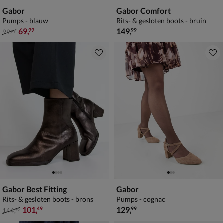
Gabor
Gabor Comfort
Pumps - blauw
Rits- & gesloten boots - bruin
van € 99,99 voor € 69,99
€ 149,99
69
,
149
,
99
99
99
,
99
Gabor Best Fitting
Gabor
Rits- & gesloten boots - brons
Pumps - cognac
van € 144,99 voor € 101,49
€ 129,99
101
,
129
,
49
99
144
,
99