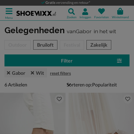
Gratis
verzending en retour*
Zoeken
Inloggen
Favorieten
Winkelmand
Menu
Gelegenheden
vanGabor
in het wit
tegorieën over
Outdoor
Bruiloft
Festival
Zakelijk
Filter
Gabor
Wit
reset filters
6 artikelen
6
Artikelen
Sorteren op: