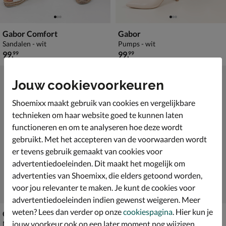
Gabor Comfort
Gabor
Sandalen - wit
Pumps - wit
€ 99,99
€ 99,99
99
,
99
,
99
99
Jouw cookievoorkeuren
Shoemixx maakt gebruik van cookies en vergelijkbare
technieken om haar website goed te kunnen laten
functioneren en om te analyseren hoe deze wordt
gebruikt. Met het accepteren van de voorwaarden wordt
er tevens gebruik gemaakt van cookies voor
advertentiedoeleinden. Dit maakt het mogelijk om
advertenties van Shoemixx, die elders getoond worden,
voor jou relevanter te maken. Je kunt de cookies voor
advertentiedoeleinden indien gewenst weigeren. Meer
weten? Lees dan verder op onze
cookiespagina
. Hier kun je
Gabor
Gabor
jouw voorkeur ook op een later moment nog wijzigen.
Mocassins & loafers - wit
Ballerinas & instappers - wit