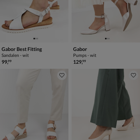
Gabor Best Fitting
Gabor
Sandalen - wit
Pumps - wit
€ 99,99
€ 129,99
99
,
129
,
99
99