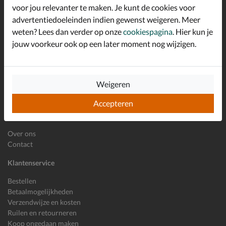
*
welkomstkorting!
voor jou relevanter te maken. Je kunt de cookies voor
advertentiedoeleinden indien gewenst weigeren. Meer
weten? Lees dan verder op onze
cookiespagina
. Hier kun je
jouw voorkeur ook op een later moment nog wijzigen.
E-mailadres
Inschrijven
Wil je ons volgen?
Weigeren
Accepteren
Shoemixx
Over ons
Contact
Klantenservice
Bestellen
Betaalmogelijkheden
Verzendwijze en kosten
Ruilen en retourneren
Koop ongedaan maken