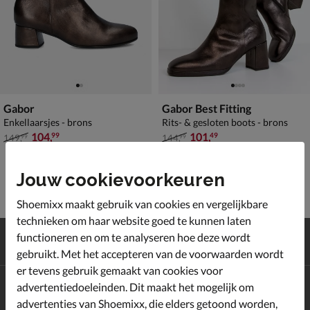
Gabor
Gabor Best Fitting
Enkellaarsjes - brons
Rits- & gesloten boots - brons
van € 149,99 voor € 104,99
van € 144,99 voor € 101,49
104
,
101
,
99
49
149
,
144
,
99
99
Jouw cookievoorkeuren
Shoemixx maakt gebruik van cookies en vergelijkbare
technieken om haar website goed te kunnen laten
Gratis
verzending en retour*
functioneren en om te analyseren hoe deze wordt
Achteraf
betalen
gebruikt. Met het accepteren van de voorwaarden wordt
er tevens gebruik gemaakt van cookies voor
advertentiedoeleinden. Dit maakt het mogelijk om
Altijd op de hoogte zijn?
Schrijf je in voor de Shoemixx nieuwsbrief en ontvang €10,-
advertenties van Shoemixx, die elders getoond worden,