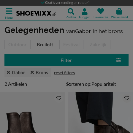
Gratis
verzending en retour*
Zoeken
Inloggen
Favorieten
Winkelmand
Menu
Gelegenheden
vanGabor
in het brons
tegorieën over
Outdoor
Bruiloft
Festival
Zakelijk
Filter
Gabor
Brons
reset filters
2 artikelen
2
Artikelen
Sorteren op: