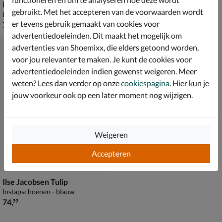
Ilse Jacobsen Tulip
Ilse Jacobsen Tulip
gebruikt. Met het accepteren van de voorwaarden wordt
Instapschoenen - zwart
Instapschoenen - groen
er tevens gebruik gemaakt van cookies voor
€ 74,99
€ 74,99
74
,
74
,
99
99
advertentiedoeleinden. Dit maakt het mogelijk om
advertenties van Shoemixx, die elders getoond worden,
voor jou relevanter te maken. Je kunt de cookies voor
advertentiedoeleinden indien gewenst weigeren. Meer
weten? Lees dan verder op onze
cookiespagina
. Hier kun je
jouw voorkeur ook op een later moment nog wijzigen.
Weigeren
Accepteren
Ilse Jacobsen Tulip
Instapschoenen - blauw
€ 74,99
74
,
99