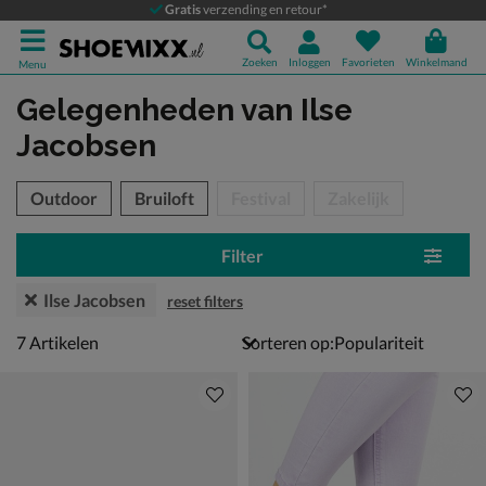
Gratis
verzending en retour*
Zoeken
Inloggen
Favorieten
Winkelmand
Menu
Gelegenheden
van Ilse
Jacobsen
tegorieën over
Outdoor
Bruiloft
Festival
Zakelijk
Filter
Ilse Jacobsen
reset filters
7 artikelen
7
Artikelen
Sorteren op: