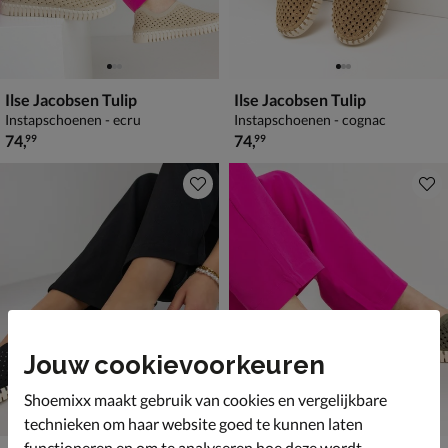
Ilse Jacobsen Tulip
Ilse Jacobsen Tulip
Instapschoenen - ecru
Instapschoenen - cognac
€ 74,99
€ 74,99
74
,
74
,
99
99
Jouw cookievoorkeuren
Shoemixx maakt gebruik van cookies en vergelijkbare
technieken om haar website goed te kunnen laten
functioneren en om te analyseren hoe deze wordt