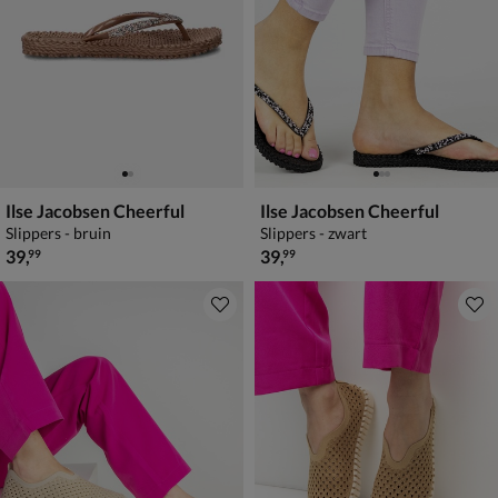
Ilse Jacobsen Cheerful
Ilse Jacobsen Cheerful
Slippers - bruin
Slippers - zwart
€ 39,99
€ 39,99
39
,
39
,
99
99