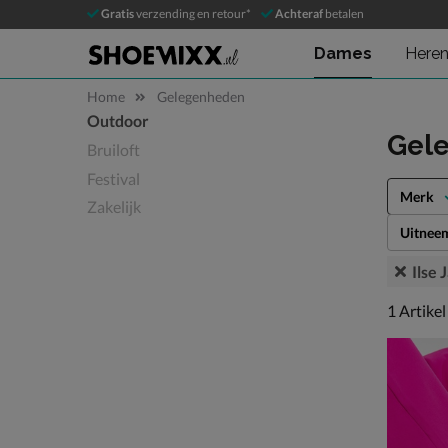
Gratis
verzending en retour*
Achteraf
betalen
Dames
Here
Home
Gelegenheden
Outdoor
Sla categorieën over
Gel
Bruiloft
Festival
Merk
Zakelijk
Uitnee
Ilse
1 artikel
1
Artikel