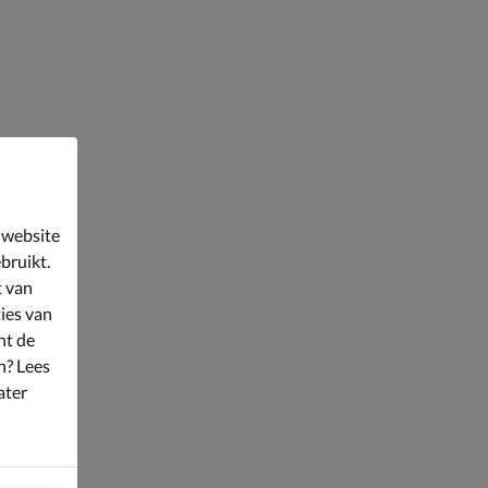
 website
bruikt.
t van
ies van
nt de
n? Lees
ater