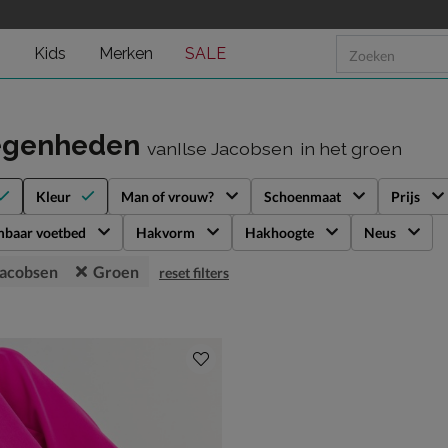
n
Kids
Merken
SALE
egenheden
vanIlse Jacobsen
in het groen
Kleur
Man of vrouw?
Schoenmaat
Prijs
mbaar voetbed
Hakvorm
Hakhoogte
Neus
 Jacobsen
Groen
reset filters