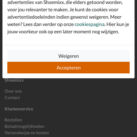
advertenties van Shoemixx, die elders getoond worden,
Schrijf je in voor de Shoemixx nieuwsbrief en ontvang €10,-
voor jou relevanter te maken. Je kunt de cookies voor
*
welkomstkorting!
advertentiedoeleinden indien gewenst weigeren. Meer
weten? Lees dan verder op onze
cookiespagina
. Hier kun je
jouw voorkeur ook op een later moment nog wijzigen.
E-mailadres
Inschrijven
Weigeren
Wil je ons volgen?
Accepteren
Shoemixx
Over ons
Contact
Klantenservice
Bestellen
Betaalmogelijkheden
Verzendwijze en kosten