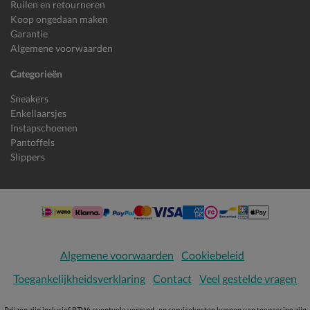
Ruilen en retourneren
Koop ongedaan maken
Garantie
Algemene voorwaarden
Categorieën
Sneakers
Enkellaarsjes
Instapschoenen
Pantoffels
Slippers
Algemene voorwaarden
Cookiebeleid
Toegankelijkheidsverklaring
Contact
Veel gestelde vragen
Prijzen zijn inclusief BTW; eventuele verzend- en servicekosten kunnen van toepassing zijn