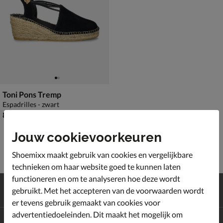
Toni Pons Tremp
Espadrilles - zwart
€ 89,99
89
,
99
Jouw cookievoorkeuren
Shoemixx maakt gebruik van cookies en vergelijkbare
technieken om haar website goed te kunnen laten
functioneren en om te analyseren hoe deze wordt
Gratis
verzending en retour*
gebruikt. Met het accepteren van de voorwaarden wordt
Achteraf
betalen
er tevens gebruik gemaakt van cookies voor
advertentiedoeleinden. Dit maakt het mogelijk om
Altijd op de hoogte zijn?