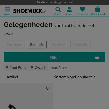
Gratis
verzending en retour*
Zoeken
Inloggen
Favorieten
Winkelmand
Menu
Gelegenheden
vanToni Pons
in het
zwart
tegorieën over
Outdoor
Bruiloft
Festival
Zakelijk
Filter
Toni Pons
Zwart
reset filters
1 artikel
1
Artikel
Sorteren op: